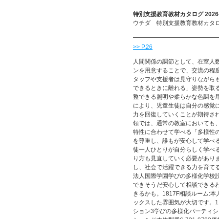
特別支援教育教材カタログ 2026-
ウチダ 特別支援教育教材カタログ 
>> P.26
人間関係の調節として、在室人
ンを用意することで、交流の程
タッフや支援者は見守りながら
できるときに離れる」姿勢を取
整できる照明や柔らかな色調を
により、児童生徒は自分の感覚
力を回復していくことが期待さ
領では、通常の教室においても
特性に合わせて学べる「多様性
を尊重し、誰もが安心して学べ
徒一人ひとりが自分らしく学べ
り方も見直していく必要があり
し、社会で活躍できる力を育て
法人国際学園学びの多様化学校
できそうだ安心して相談できる
きるかも。1817F相談ルーム
ックスした雰囲気が大切です。1ラウ
ション3学びの多様化パーティ