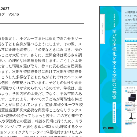
2027
Vol.46
数を限定し、小グループまたは個別で過ごせるゾー
度を子ども自身が選べるようにします。その際、ス
も常に距離を調整し、「必要なときに近づき、安心
ることが大切です。さらに、空間全体は明るさを調
用い、心理的な圧迫感を軽減します。こうした工夫
に合った環境を選び取り、徐々に安心感と自己調整
れます。次期学習指導要領に向けて次期学習指導要
、こうした多様な子どもたちがそれぞれのペースや
の包摂」が重視されています。子どもの個性や背景
る環境づくりが求められているのです。学校は、生
るよう、学習内容の工夫だけでなく、学習空間のあ
ます。これにより、すべての子どもが可能性を伸ば
ることが目指されています。監修:星槎グループ学校
設置担当蓮田亮大必要な商品等ここならリラックス
わ1F姿勢の保持ってちょっと苦手。この方が集中で
:本人や保護者との面談、相談を円滑に行うため、リラ
ンジソファ(背付き)UL-402fufuly呼吸するクッ
ションフェイクグリーンタイプ4屋根付きおりたたみ