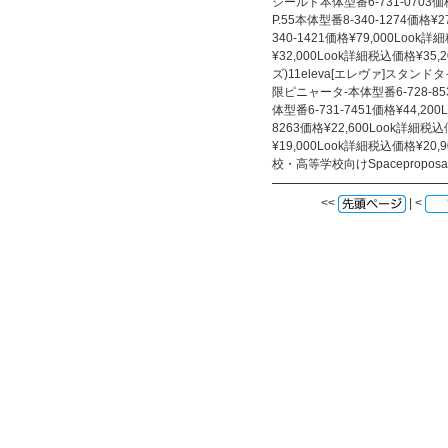
シールド本体型番6-731-0703価
P.55本体型番8-340-1274価格¥2
340-1421価格¥79,000Look詳
¥32,000Look詳細税込価格¥35
ズ)11eleva[エレヴァ]スタン
限ピニャータ-本体型番6-728-8532
体型番6-731-7451価格¥44,200
8263価格¥22,600Look詳細税込価
¥19,000Look詳細税込価格¥2
校・高等学校向けSpaceproposa
<<
| <