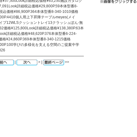
格¥57,500Look詳細税込価格¥63,250施設カタログ
7,091Look詳細税込価格¥29,800P.59本体型番8-
細税込価格¥86,900P.364本体型番8-340-1010価格
,200P.4410個人用上下昇降テーブルmeyes(メイ
ドタイプ12WLSクッショントレイ13クラッシュぽん-無
価格¥125,800Look詳細税込価格¥138,380P.63本
Look詳細税込価格¥48,620P.376本体型番6-224-
格¥24,860P.369本体型番8-340-1215価格
0,900P.100学びの多様化を支える空間のご提案中学
l26
|
> |
>>