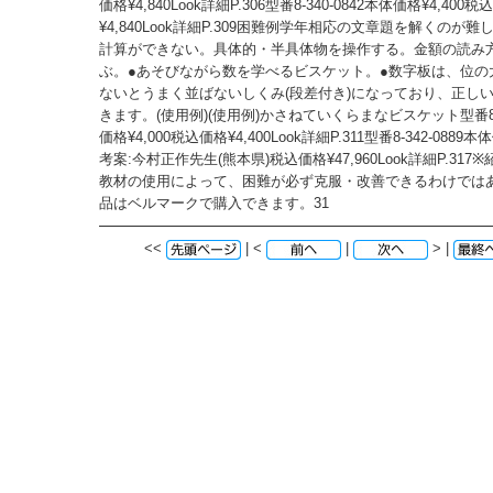
価格¥4,840Look詳細P.306型番8-340-0842本体価格¥4,400
¥4,840Look詳細P.309困難例学年相応の文章題を解くのが
計算ができない。具体的・半具体物を操作する。金額の読み
ぶ。●あそびながら数を学べるビスケット。●数字板は、位の
ないとうまく並ばないしくみ(段差付き)になっており、正し
きます。(使用例)(使用例)かさねていくらまなビスケット型番8-3
価格¥4,000税込価格¥4,400Look詳細P.311型番8-342-0889本
考案:今村正作先生(熊本県)税込価格¥47,960Look詳細P.31
教材の使用によって、困難が必ず克服・改善できるわけでは
品はベルマークで購入できます。31
<<
| <
|
> |