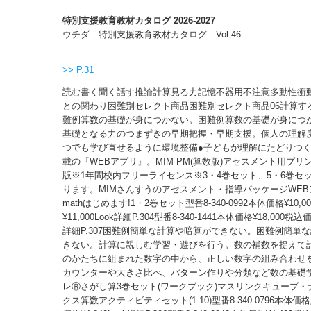
特別支援教育教材カタログ 2026-2027
ウチダ 特別支援教育教材カタログ Vol.46
>> P.31
読む書く聞く話す推論計算見る力記憶不器用不注意多動性衝
との関わり困難別セレクト商品困難別セレクト商品06計算す
難例算数の基礎が身につかない。困難例算数の基礎が身につ
基礎となる力のつまずきの早期把握・早期支援。個人の理解
つでも学び直せるように環境整備●子どもが理解にたどりつ
載の『WEBアプリ』。MIM-PM(算数版)アセスメント用プ
版※1年間校内フリーライセンス※3・4巻セット、5・6巻セ
ります。MIMさんすうのアセスメント・指導パッケージWE
mathはじめます!1・2巻セット型番8-340-0992本体価格¥10,
¥11,000Look詳細P.304型番8-340-1441本体価格¥18,000税込価
詳細P.307困難例簡単な計算や暗算ができない。困難例簡単
きない。計算に親しむ学習・遊びを行う。数の補数を捉えて
のかたちに組まれた数字の中から、正しい数字の組み合わせ
カウンターや大きさ比べ、パターン作りや分類など数の基礎
レⓇさがし算3巻セット(ワークブック)マスリンクキューブ・
クス算数アクティビティセット(1-10)型番8-340-0796本体価格