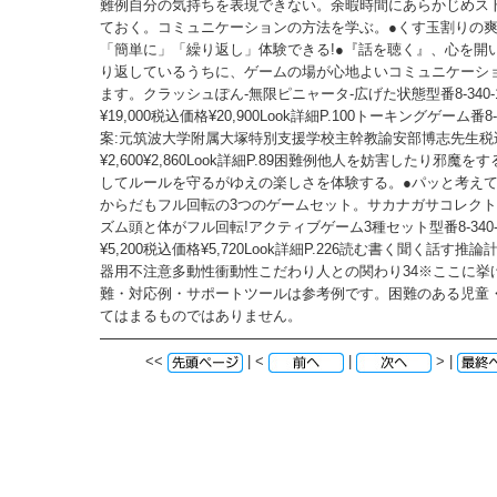
難例自分の気持ちを表現できない。余暇時間にあらかじめス
ておく。コミュニケーションの方法を学ぶ。●くす玉割りの
「簡単に」「繰り返し」体験できる!●『話を聴く』、心を開
り返しているうちに、ゲームの場が心地よいコミュニケーシ
ます。クラッシュぽん-無限ピニャータ-広げた状態型番8-340-
¥19,000税込価格¥20,900Look詳細P.100トーキングゲーム番8-
案:元筑波大学附属大塚特別支援学校主幹教諭安部博志先生税
¥2,600¥2,860Look詳細P.89困難例他人を妨害したり邪魔
してルールを守るがゆえの楽しさを体験する。●パッと考え
からだもフル回転の3つのゲームセット。サカナガサコレク
ズム頭と体がフル回転!アクティブゲーム3種セット型番8-340-
¥5,200税込価格¥5,720Look詳細P.226読む書く聞く話す
器用不注意多動性衝動性こだわり人との関わり34※ここに挙
難・対応例・サポートツールは参考例です。困難のある児童
てはまるものではありません。
<<
| <
|
> |