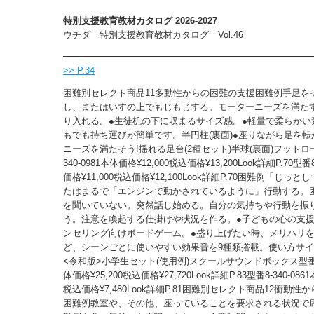
特別支援教育教材カタログ 2026-2027
ウチダ 特別支援教育教材カタログ Vol.46
>> P.34
困難別セレクト商品11多動性からの困難の支援困難例手足を
し、またはいすの上でもじもじする。モーターニーズを満た
り入れる。●生徒机の下に収まるサイズ感。●軽量で柔らかい
もでも持ち運びが簡単です。半円柱(裏面)●座りながら足を
ニーズを満たそう!揺れる足台(2種セット)半球(裏面)フットロ
340-0981本体価格¥12,000税込価格¥13,200Look詳細P.70型番8
価格¥11,000税込価格¥12,100Look詳細P.70困難例「じっ
たはまるで「エンジンで動かされているように」行動する。
を聞いていない。突然話し始める。自分の気持ちや行動を振
う。注意を喚起する仕掛けや状況を作る。●子どもの心の支
ンセリング向けボードゲーム。●盛り上げたい時、メリハリ
ど、シーンごとに使いやすい効果音を9種類搭載。使い方サ
<令和版>小学生セット(使用例)スクールサウンドボックス型番8-3
体価格¥25,200税込価格¥27,720Look詳細P.83型番8-340-086
税込価格¥7,480Look詳細P.81困難別セレクト商品12衝動
困難例教室や、その他、座っていることを要求される状況で