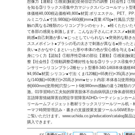
想像力【運動】①感覚(触覚)受発信②力の調整【社会性】①
を知る③リラックス④集中力マジックスパンコールマット型番8-3
体価格¥8,000税込価格¥8,800●材質:ポリエステル、PET、
ルミニウム●寸法:980縦)×660(横)mm●質量:470g●付属品:穴
触の異なる2種類のシリコンブラシのセット。●軽くたたいた
て各部の感覚を刺激します。こんなお子さんにオススメ●触覚
鈍感●自己刺激が多い●じっとしていられない●突発的な動き
ススメポイント●ブラシの毛の太さで刺激が異なる●持ったと
良い●さかなやくまといった形や本体の色が安心感を与える●
身につく力【認知】①順序性②体の部位【運動】①感覚(触覚
整【社会性】①情動調整②嗜好性を知る③リラックス④集中
ンサリーシリコンブラシ2種セット型番8-340-1469本体価格¥4
¥4,950●材質:シリコン●寸法:くま/120幅)×65奥行)×35(高さ
な/140(幅)×60奥行)×20高さ)mm●セット内容:本体各1(使用例)
例)660mm(使用例)穴型シート6枚980mm感触の違う2種類
激。01学習時の工夫知的障害肢体不自由病弱及び身体虚弱視
言語障害情緒障害自閉症学習障害ADHDパーティションカー
リールームフィジェット教材リラックスリツールツール机・
ーマフ時間管理読み・書きの支援授業支援ツールル56WEB
ご覧いただけます。www.uchida.co.jp/education/catalo
購入できます。
<<
| <
|
> |