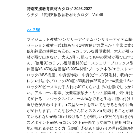
特別支援教育教材カタログ 2026-2027
ウチダ 特別支援教育教材カタログ Vol.46
>> P.56
フィジェット教材/センサリーアイテムセンサリーアイテム肢
ゼーション教材一式1校あたり1程度使い方柔らかく非常に丈
低年齢児の使用にも安心。●カラフルな透明素材、大人が引
材が飛び出さない。大人が引っ張っても中の素材が飛び出す
ん。(使用例)カラフル透明素材30ピースジェリーブロックス型番8-
体価格¥5,450税込価格¥5,995●材質:ブロック本体/エラスト
ロック/ABS樹脂、中身(砂)/砂、中身(ビーズ)/発泡材、収納
レン●寸法:小ブロック/30幅)×30奥行)×25高さ)mm●質量:1.5
ロック30ピース※お手入れは40℃くらいまでのお湯でしっか
い。アルコール消毒、次亜塩素酸ナトリウム消毒可。気づけ
て変わる、マジックスパンコール!●なでると生地に縫い付け
返り色が変わります。●穴型シートを置いてなぞると丸や四
が変わります。こんなお子さんにオススメ●見続けることが難
ていられない●物に触り続けることが難しい●突発的な動きが
スメポイント●軽い●コンパクト●平面でも立面でも使用可能
地が探れる身につく力【認知】①始めと終わりの理解②順序