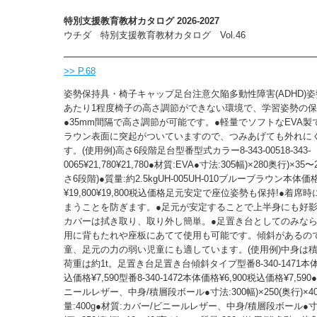
特別支援教育教材カタログ 2026-2027
ウチダ 特別支援教育教材カタログ Vol.46
>> P.68
姿勢保持具・椅子キャップ足台注意欠陥多動性障害(ADHD)姿
あたり1程度椅子の高さ調節ができない環境で、学習姿勢の
●35mm間隔で高さ調節が可能です。●軽量でソフトなEVA
ラウン表面に突起がついていますので、つみあげても外れに
す。(使用例)高さ6段階足台型番型式カラー8-343-00518-343-
0065¥21,780¥21,780●材質:EVA●寸法:305幅)×280奥行)×35
さ6段階)●質量:約2.5kgUH-005UH-010ブルーブラウン本体価
¥19,800¥19,800税込価格足元安定で座位姿勢も保持!●着席
まうことを防ぎます。●足元が安定することで上半身にも好影
カバーは拭き取り、取り外し簡単。●足置き台としてのみな
用に背もたれや座板にあてて使用も可能です。傾斜があるの
童、足元の力の弱い児童にも適しています。(使用例)中身は
荷重は約1t。足置き台足置き台傾斜タイプ型番8-340-1471本体価
込価格¥7,590型番8-340-1472本体価格¥6,900税込価格¥7,59
ニールレザー、中身/積層段ボール●寸法:300幅)×250(奥行)×40
量:400g●材質:カバー/ビニールレザー、中身/積層段ボール●寸法