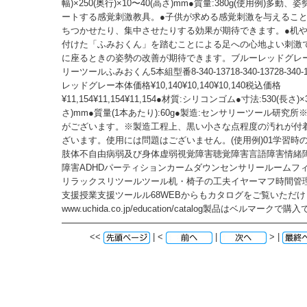
幅)×250(奥行)×10〜40(高さ)mm●質量:380g(使用例)多動
ートする感覚刺激教具。●子供が求める感覚刺激を与えるこ
ちつかせたり、集中させたりする効果が期待できます。●机
付けた「ふみおくん」を踏むことによる足への心地よい刺激
に座るときの姿勢の改善が期待できます。ブルーレッドグレ
リーツールふみおくん5本組型番8-340-13718-340-13728-340
レッドグレー本体価格¥10,140¥10,140¥10,140税込価格
¥11,154¥11,154¥11,154●材質:シリコンゴム●寸法:530(長さ)×3
さ)mm●質量(1本あたり):60g●製造:センサリーツール研究
がございます。※製造工程上、黒い小さな点程度の汚れが付
ざいます。使用には問題はございません。(使用例)01学習時
肢体不自由病弱及び身体虚弱視覚障害聴覚障害言語障害情緒
障害ADHDパーティションカームダウンセンサリールームフ
リラックスリツールツール机・椅子の工夫イヤーマフ時間管
支援授業支援ツールル68WEBからもカタログをご覧いただけ
www.uchida.co.jp/education/catalog製品はベルマークで
<<
| <
|
> |