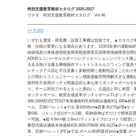
特別支援教育教材カタログ 2026-2027
ウチダ 特別支援教育教材カタログ Vol.46
>> P.103
いずれも運賃・荷造費・設置工事費は別途です。▲カタログ
格・仕様が変更になる場合があります。10303全身の運動知
由病弱及び身体虚弱視覚障害聴覚障害言語障害情緒障害自閉
ADHDユニバーサルスポーツレクリエーションシバランス飛
る走る投げる蹴る乗物操作マットトンネルルスウィング遊具
レチックアス読む不注意書く多動性聞く衝動性話すこだわり
との関わりコミュニケーション感覚過敏空間理解大きな運動
規則性不器用ボッチャ関連品頭も体も使うボッチャボールを
う。チーム対抗でやるともっと面白い。公認品と同じ材質・
ボッチャボール。材質合成皮革ボッチャボールTLボッチャボー
306-1684型式ETE027本体価格¥28,800税込価格¥31,680●
ール、芯材/ペレット●寸法:直径約8cm●質量:約270g/球●セッ
青6個、ジャック(白)ボール1個、収納袋伸ばすだけで簡単設
ー可能。●縦:4.8m×横:1.8mのマットタイプのコートで紙管
番型式税込価格本体価格¥28,800U70608-306-9123●ボール
革、芯材/ペレット(PE)●寸法:ボール/約80直径)mm●質量:ボール