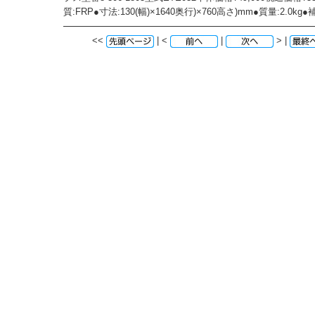
質:FRP●寸法:130(幅)×1640奥行)×760高さ)mm●質量:2.0k
<<
| <
|
> |