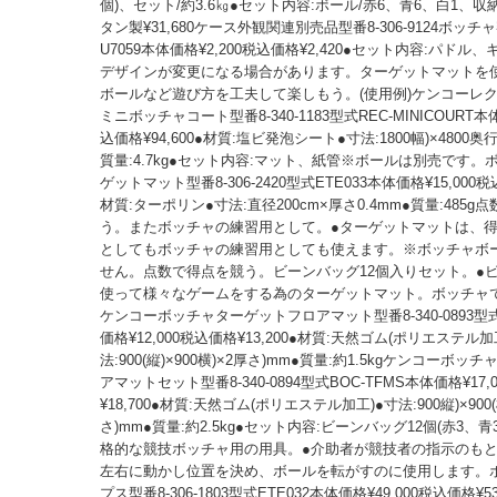
個)、セット/約3.6㎏●セット内容:ボール/赤6、青6、白1、
タン製¥31,680ケース外観関連別売品型番8-306-9124ボッ
U7059本体価格¥2,200税込価格¥2,420●セット内容:パドル
デザインが変更になる場合があります。ターゲットマットを
ボールなど遊び方を工夫して楽しもう。(使用例)ケンコーレ
ミニボッチャコート型番8-340-1183型式REC-MINICOURT本体
込価格¥94,600●材質:塩ビ発泡シート●寸法:1800幅)×4800奥行)
質量:4.7kg●セット内容:マット、紙管※ボールは別売です。
ゲットマット型番8-306-2420型式ETE033本体価格¥15,000税込
材質:ターポリン●寸法:直径200cm×厚さ0.4mm●質量:485g
う。またボッチャの練習用として。●ターゲットマットは、
としてもボッチャの練習用としても使えます。※ボッチャボ
せん。点数で得点を競う。ビーンバッグ12個入りセット。●
使って様々なゲームをする為のターゲットマット。ボッチャ
ケンコーボッチャターゲットフロアマット型番8-340-0893型式
価格¥12,000税込価格¥13,200●材質:天然ゴム(ポリエステル加
法:900(縦)×900横)×2厚さ)mm●質量:約1.5kgケンコーボ
アマットセット型番8-340-0894型式BOC-TFMS本体価格¥17,
¥18,700●材質:天然ゴム(ポリエステル加工)●寸法:900縦)×900(
さ)mm●質量:約2.5kg●セット内容:ビーンバッグ12個(赤3、青
格的な競技ボッチャ用の用具。●介助者が競技者の指示のも
左右に動かし位置を決め、ボールを転がすのに使用します。
プス型番8-306-1803型式ETE032本体価格¥49,000税込価格¥53