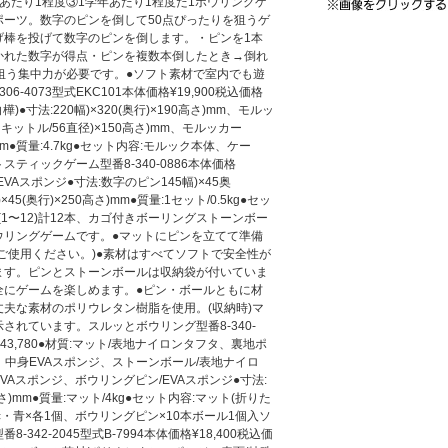
あたり1程度③1学年あたり1程度た1ボウリングゲ
ポーツ。数字のピンを倒して50点ぴったりを狙うゲ
げ棒を投げて数字のピンを倒します。・ピンを1本
かれた数字が得点・ピンを複数本倒したとき→倒れ
狙う集中力が必要です。●ソフト素材で室内でも遊
6-4073型式EKC101本体価格¥19,900税込価格
樺)●寸法:220幅)×320(奥行)×190高さ)mm、モルッ
、スキットル/56直径)×150高さ)mm、モルッカー
さ)mm●質量:4.7kg●セット内容:モルック本体、ケー
ティックゲーム型番8-340-0886本体価格
質:EVAスポンジ●寸法:数字のピン145幅)×45奥
×45(奥行)×250高さ)mm●質量:1セット/0.5kg●セッ
(1〜12)計12本、カゴ付きボーリングストーンボー
ウリングゲームです。●マットにピンを立てて準備
ご使用ください。)●素材はすべてソフトで安全性が
ます。ピンとストーンボールは収納袋が付いていま
全にゲームを楽しめます。●ピン・ボールともに材
夫な素材のポリウレタン樹脂を使用。(収納時)マ
されています。スルッとボウリング型番8-340-
格¥43,780●材質:マット/表地ナイロンタフタ、裏地ポ
、中身EVAスポンジ、ストーンボール/表地ナイロ
Aスポンジ、ボウリングピン/EVAスポンジ●寸法:
7高さ)mm●質量:マット/4kg●セット内容:マット(折りた
赤・青×各1個、ボウリングピン×10本ボール1個入ソ
342-2045型式B-7994本体価格¥18,400税込価