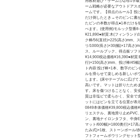
用教材遊び・ゲーム①②④1学級
ーム戦略が必要なアウトドアス
ームです。【得点のルール】投
だけ倒したとき→そのピンに書
たピンの本数が得点●1本だけを
べます。(使用例)モルック型番8-30
¥21,890●材質:木(フィンランド白
ク棒/56(直径)×225(高さ)mm
リ/1000(長さ)×30(幅)×17高
ス、ルールブック、得点板ソフトス
¥14,900税込価格¥16,390●材
行)×150(高さ)mm、投げ棒/45幅)
ト内容:投げ棒×1本、数字のピン
ルを滑らせて楽しめる新しいボ
します。(床やテーブルに広げて
高いです。マットは折りたため
す。床を傷つけることなく、安
質は非塩ビで柔らかく、安全で丈
ットにはピンを立てる位置が表示
0849本体価格¥39,800税込価
リエステル、裏地滑り止めPVC
ン、裏地ナイロンタフタ、中身EV
マット/600幅)×1800奥行)×1
たみ式)×1枚、ストーンボール/
フトフォームボウリングセット型番8-