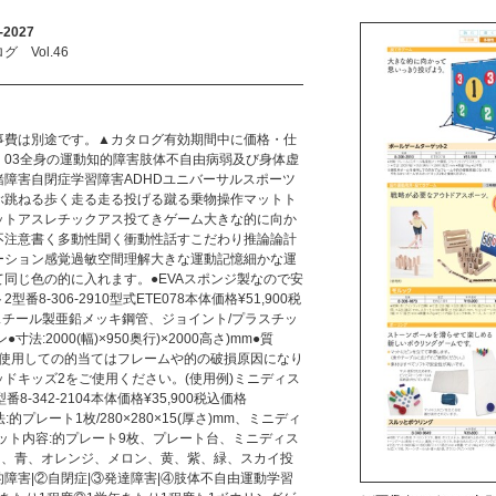
2027
Vol.46
事費は別途です。▲カタログ有効期間中に価格・仕
。03全身の運動知的障害肢体不自由病弱及び身体虚
障害自閉症学習障害ADHDユニバーサルスポーツ
ぶ跳ねる歩く走る走る投げる蹴る乗物操作マットト
ットアスレチックアス投てきゲーム大きな的に向か
不注意書く多動性聞く衝動性話すこだわり推論論計
ーション感覚過敏空間理解大きな運動記憶細かな運
同じ色の的に入れます。●EVAスポンジ製なので安
8-306-2910型式ETE078本体価格¥51,900税
ム/スチール製亜鉛メッキ鋼管、ジョイント/プラスチッ
:2000(幅)×950奥行)×2000高さ)mm●質
ルを使用しての的当てはフレームや的の破損原因になり
ドキッズ2をご使用ください。(使用例)ミニディス
-342-2104本体価格¥35,900税込価格
法:的プレート1枚/280×280×15(厚さ)mm、ミニディ
mm●セット内容:的プレート9枚、プレート台、ミニディス
ピンク、青、オレンジ、メロン、黄、紫、緑、スカイ投
障害|②自閉症|③発達障害|④肢体不自由運動学習