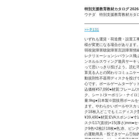
特別支援教育教材カタログ 2026-
ウチダ 特別支援教育教材カタログ 
>> P.131
いずれも運賃・荷造費・設置工
様が変更になる場合があります
弱視覚障害聴覚障害言語障害情緒
レクリエーションシバランス飛
ンネルルスウィング遊具サーキ
って思いっきり投げよう。読む
算見る人との関わりコミュニケ
動規則性不器用ディスクを投げて
心です。ボールゲームターゲット2型番
込価格¥57,090●材質:フレー
ク、シート/ターポリン・ナイロン●寸法
量:9kg●日本製※競技用ボー
ます。やわらかいボールやスカッ
ク18枚入どこでもミニディスク型番8
¥39,490●材質:EVAスポンジ●寸
スク/117(直径)×15(厚さ)
ク9色×2枚計18枚●色:赤、
の運動用具・投てきゲーム①知的