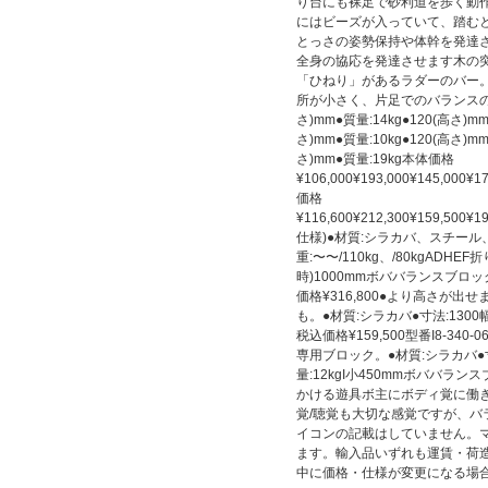
り台にも裸足で砂利道を歩く動
にはビーズが入っていて、踏む
とっさの姿勢保持や体幹を発達
全身の協応を発達させます木の
「ひねり」があるラダーのバー
所が小さく、片足でのバランスの発達に
さ)mm●質量:14kg●120(高さ)mm
さ)mm●質量:10kg●120(高さ)mm
さ)mm●質量:19kg本体価格
¥106,000¥193,000¥145,000¥1
価格
¥116,600¥212,300¥159,500¥1
仕様)●材質:シラカバ、スチール、ゴ
重:〜〜/110kg、/80kgAD
時)1000mmボババランスブロック・
価格¥316,800●より高さが
も。●材質:シラカバ●寸法:1300幅)
税込価格¥159,500型番I8-34
専用ブロック。●材質:シラカバ●寸法:
量:12kgI小450mmボババ
かける遊具ボ主にボディ覚に働
覚/聴覚も大切な感覚ですが、
イコンの記載はしていません。
ます。輸入品いずれも運賃・荷
中に価格・仕様が変更になる場合