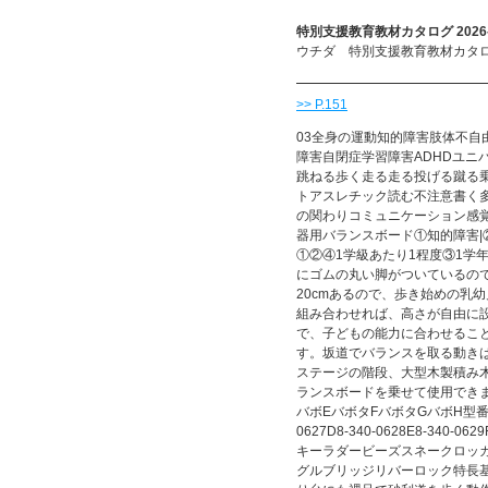
特別支援教育教材カタログ 2026-
ウチダ 特別支援教育教材カタログ 
>> P.151
03全身の運動知的障害肢体不
障害自閉症学習障害ADHDユニ
跳ねる歩く走る走る投げる蹴る
トアスレチック読む不注意書く
の関わりコミュニケーション感
器用バランスボード①知的障害|
①②④1学級あたり1程度③1学
にゴムの丸い脚がついているので
20cmあるので、歩き始めの乳
組み合わせれば、高さが自由に
で、子どもの能力に合わせるこ
す。坂道でバランスを取る動き
ステージの階段、大型木製積み
ランスボードを乗せて使用できま
バボEバボタFバボタGバボH型番8-340-
0627D8-340-0628E8-340-0
キーラダービーズスネークロッ
グルブリッジリバーロック特長