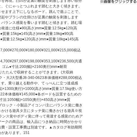
作を再現。凸凹が足裏の触覚を刺激します赤い部分
と、ぐにゃっとつぶれます踏むと大きく傾きます。
させます上下にしなるボード。跳んで遊ぶことで、
突起やブラシの仕掛けが足裏の触覚を刺激します
。バランス感覚を養います踏むと傾きます。踏む場
仕様●90(高さ)mm●質量:12.5kg●120(高
●質量:15kg●145(高さ)mm●質量:19kg●90(高
●質量:12.5kg●120(高さ)mm●質量:18kg●145(高
77,000¥270,000¥180,000¥321,000¥215,000税込
94,700¥297,000¥198,000¥353,100¥236,500(共通
ム●寸法:200(幅)×2160奥行)mm●耐荷
HEF折りたたんで収納することができます。(大収納
大J大型番J8-340-0623本体価格¥288,000税込
出せます。乗り越える動作や、てっぺんに立つ達成感
×1300(奥行)×1000(高さ)mm●質量:17.5kg使い方
0-0622本体価格¥145,000●各ボードを設置するための
1050幅)×1050(奥行)×450高さ)mm●質
ランスブロック・小製品アイコンバ主にバランス覚に働き
きかける遊具タ主にタッチ覚に働きかける遊具※視
バランス覚やボディ覚に伴って発達する感覚のためア
マークの商品は、輸入品につき納品に時間がかかり
造費・設置工事費は別途です。▲カタログ有効期間
があります。151