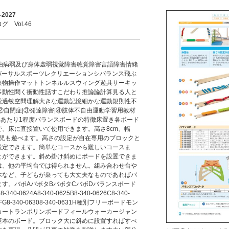
2027
Vol.46
自由病弱及び身体虚弱視覚障害聴覚障害言語障害情緒
バーサルスポーツレクリエーションシバランス飛ぶ
乗物操作マットトンネルルスウィング遊具サーキッ
多動性聞く衝動性話すこだわり推論論計算見る人と
覚過敏空間理解大きな運動記憶細かな運動規則性不
②自閉症|③発達障害|④肢体不自由運動学習用教材
年あたり1程度バランスボードの特徴床置き各ボード
、床に直接置いて使用できます。高さ8cm、幅
幼児も遊べます。高さの設定が自在専用のブロックと
設定できます。簡単なコースから難しいコースま
とができます。斜め掛け斜めにボードを設置できま
は、他の平均台では得られません。組み合わせ台や
木など、子どもが乗っても大丈夫なものであればバ
す。バボAバボタBバボタCバボDバランスボード
0624A8-340-0625B8-340-0626C8-340-
629FG8-340-06308-340-0631H種別フリーボードモン
カートランポリンボードフィールウォーカージャン
基本のボード。ブロック大に斜めに設置すればすべ