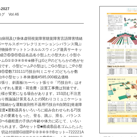
2027
Vol.46
自由病弱及び身体虚弱視覚障害聴覚障害言語障害情緒
バーサルスポーツレクリエーションシバランス飛ぶ
乗物操作マットトンネルルスウィング遊具サーキッ
構成⑦⑥⑨⑪⑫品名品名小型ふた小型大わく小型小
ムG①②③④⑤⑥※梯子はGとPのどちらかの色がセ
です。小型ビームP小型はしごG小型はしごP小型
⑫数733111巧技台®(ミニサイズ)どちらか数
巧技台®小型セット本体価格¥585,000税込価格
2色帆布張り、斜面板/カーペット張り※「巧技台®」はオ
。いずれも運賃・荷造費・設置工事費は別途です。
様が変更になる場合があります。153読む不注意
わり推論論計算見る人との関わりコミュニケーショ
憶細かな運動規則性不器用巧技台®自閉症|発達障
程度●運動器具をいろいろに組み合わせられる巧技
高さの要素をもった、登る、跳ぶ、滑る、バランス
0〜6歳程度の子供の年齢や体力に応じて、いろい
せられます。③Aセット⑫■構成⑧品名ゴムふたふた
込付頭部G頭部P①②③④⑤⑦Bセット─722221A