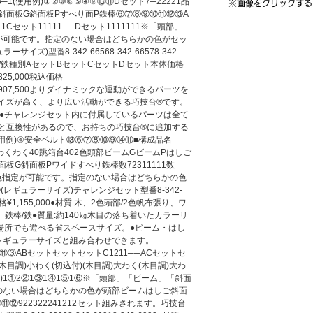
─3─1(使用例)①②⑩⑥⑤④⑨⑬⑪Dセット7─22221品
斜面板G斜面板Pすべり面P鉄棒⑥⑦⑧⑨⑩⑪⑫⑬A
111Cセット11111──Dセット1111111※「頭部」
が可能です。指定のない場合はどちらかの色がセッ
ズ)型番8-342-66568-342-66578-342-
木、鉄棒/鉄種別AセットBセットCセットDセット本体価格
0¥825,000税込価格
32,500¥907,500よりダイナミックな運動ができるパーツを
イズが高く、より広い活動ができる巧技台®です。
。●チャレンジセット内に付属しているパーツは全て
トと互換性があるので、お持ちの巧技台®に追加する
用例)④安全ベルト⑬⑥⑦⑧⑩⑨⑭⑪■構成品名
くわく40跳箱台402色頭部ビームGビームPはしご
板G斜面板Pワイドすべり鉄棒数72311111数
は色指定が可能です。指定のない場合はどちらかの色
レギュラーサイズ)チャレンジセット型番8-342-
価格¥1,155,000●材質:木、2色頭部/2色帆布張り、ワ
鉄棒/鉄●質量:約140㎏木目の落ち着いたカラーリ
い場所でも遊べる省スペースサイズ。●ビーム・はし
レギュラーサイズと組み合わせできます。
③ABセットセットセットC1211──ACセットセ
(木目調)小わく(切込付)(木目調)大わく(木目調)大わ
調)1①2②1③1④1⑤1⑥※「頭部」「ビーム」「斜面
のない場合はどちらかの色が頭部ビームはしご斜面
⑪⑫922322241212セット組みされます。巧技台