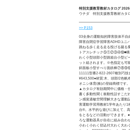
特別支援教育教材カタログ 2026-
ウチダ 特別支援教育教材カタログ 
>> P.153
03全身の運動知的障害肢体不
障害自閉症学習障害ADHDユニ
跳ねる歩く走る走る投げる蹴る
トアスレチック⑤①②③④⑩■
わく小型頭部小型跳箱台小型ビー
ット組されます。※色指定も可能
斜面板小型すべり面鉄棒⑦⑧⑨⑩⑪
11111型番2-822-2607種別
¥643,500●材質:木、頭部/
オニシ体育(株)の登録商標です
▲カタログ有効期間中に価格・仕
書く多動性聞く衝動性話すこだ
ン感覚過敏空間理解大きな運動記
害運動学習用教材1学年あたり1
台®。水平的な遊びに加えて、
をとるなどの活動ができます。●
ろな運動器具が自在に組み合わ
小わく小わく切込付大わく大わく切