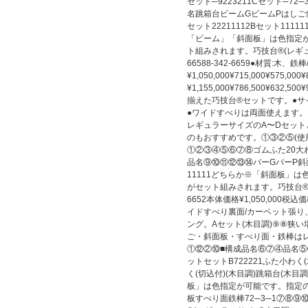
セット─9223211Cセット─72
名跳箱台ビームGビームPはしご
セット22211112Bセット1111
「ビーム」「斜面板」は色指定
ト組みされます。巧技台®(レギュラーサイ
66588-342-6659●材質:
¥1,050,000¥715,000¥575,00
¥1,155,000¥786,500¥6
揃えた巧技台®セットです。●サ
●ワイドすべりは両面使えます
レギュラーサイズのA〜Dセッ
のもおすすめです。①③②⑤(使
①②③④⑤⑥⑦⑧ゴムふた20大わ
品名⑨⑩⑪⑫⑬⑭バーGバーP斜面
11111どちらか※「斜面板」
がセット組みされます。巧技台®(
6652本体価格¥1,050,000税込
イドすべり裏面/カーペット張り、
ング。Aセット(木目調)⑨⑧狭
ご・斜面板・すべり面・鉄棒は
①⑫②⑩■構成品名⑥⑦④品名⑤⑪
ットセットB722221ふた小わく
く(切込付)(木目調)跳箱台(木目
板」は色指定が可能です。指定
板すべり面鉄棒72─3─1⑦⑧⑨⑩