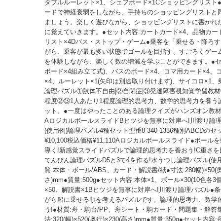
ダブルルーレット×1、シェフボード×1Cショッピングリスト
ードで神経衰弱をしながら、手持ちのショッピングリストと
ましょう。楽しく遊びながら、ショッピングリストに書かれ
に覚えていきます。●セット内容:カートカード×4、品物カード
リスト×4Dバス・ストップ・ゲーム●乗客を「乗せる・降ろ
がら、乗客が最も多い状態でゴールを目指す、すごろくゲー
を体験しながら、楽しく数の増減を学ぶことができます。●セ
ボード×4組み立て式)、バスのボード×4、コマ用カード×4、
×4、ルーレット×1(矢印は別途取り付けます)、サイコロ×1、
論理パズル①肢体不自由|②自閉症|③発達障害視知覚学習教材
程度②③1人あたり1程度論理的思考力、数学的思考力を養う
ット。●一度はやったことのある論理クイズがハンズオン教
AロジカルボールスライドBヒツジを無事に対岸へ!川渡り論理
(使用例)論理パズル4種セット型番8-340-1336種別ABCDの
¥10,100税込価格¥11,110Aロジカルボールスライド●ボー
導く!新感覚スライドパズルで論理的思考力を養おう!C重さを
てんびん論理パズルD5と3で4を作る!水うつし論理パズル(使用
質:本体・ボール/ABS、カード・解説書/紙●寸法:280幅)×50(奥
さ)mm●質量:500g●セット内容:本体×1、ボール×30(10色各
×50、解説書×1Bヒツジを無事に対岸へ!川渡り論理パズル●
がら船に乗せる順を考えるパズルです。論理的思考力、数学
う!●材質:舟・駒台/PP、舟シート・駒カード・問題集・解答集
法:320(幅)×520(奥行)×230(高さ)mm●質量:350g●セット内