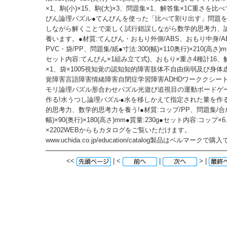
×1、駒(小)×15、駒(大)×3、問題集×1、解答集×1C重さを比
びん論理パズル●てんびんを使った「比べて割り出す」問題
しながら解くことで楽しく試行錯誤しながら数学的思考力、
養います。●材質:てんびん・おもり外側/ABS、おもり中身/A
PVC・袋/PP、問題集/紙●寸法:300(幅)×110奥行)×210(高さ)m
セット内容:てんびん×1組み立て式)、おもり×重さ4種計16、
×1、袋×1005視知覚の認知知的障害肢体不自由病弱及び身体
覚障害言語障害情緒障害自閉症学習障害ADHDワーククシー
モリ論理パズル形合わせパズル光遊び追視目の運動ボードゲー
作る!水うつし論理パズル●水を移しかえて指定された量を作
的思考力、数学的思考力を養う!●材質:コップ/PP、問題集/合成
幅)×90(奥行)×180(高さ)mm●質量:230g●セット内容:コップ
×2202WEBからもカタログをご覧いただけます。
www.uchida.co.jp/education/catalog製品はベルマークで
<<
| <
|
> |