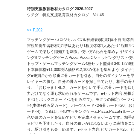
特別支援教育教材カタログ 2026-2027
ウチダ 特別支援教育教材カタログ Vol.46
>> P.202
マッチングゲーム/ロジカルパズル神経衰弱①肢体不自由|②自
害視知覚学習教材①1学級あたり1程度②③1人あたり1程度4
ゲームで楽しく認知力を刺激。使い方A化石を集めよう!ダイ
ングBマッチングゲームPizza,Pizza!Cショッピングリスト
トップ・ゲームマッチングゲーム4種セット型番8-340-1278
ト本体価格¥11,000税込価格¥12,100A化石を集めよう!ダ
グ●発掘台から順番に骨カードを引き、自分のダイナソーを
レイヤーの勝ち。自分の骨カードを探し当てたり、相手の骨
り、「おじゃまT-REX」カードを引いて手元の骨カードを戻
力だけでなく運も求められるゲームです。●セット内容:発掘台
ド×1とボックスボード×1を組み立て)、モグラの固定パーツ×
×4(本体+後ろ足カード)、パーツカード×24(骨カード×20、おじ
ード×4)、つるはし×4BマッチングゲームPizza,Pizza!●ル
色や形のカードを集めてピザを完成させるゲームです。相手
るピザを予測したり、自分の狙いがばれないように表情をコ
り、駆け引きも楽しめます。●セット内容:ピザカード×25、ピ