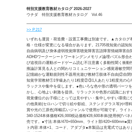
特別支援教育教材カタログ 2026-2027
ウチダ 特別支援教育教材カタログ Vol.46
>> P.217
いずれも運賃・荷造費・設置工事費は別途です。▲カタログ
格・仕様が変更になる場合があります。21705視知覚の認知
自由病弱及び身体虚弱視覚障害聴覚障害言語障害情緒障害自
ADHDワークーシートワーキングンメモリメ論理パズル形合
び追視目の運動ボードゲーム読む不注意書く多動性聞く衝動
推論計算見る人との関わりコミュニケーション感覚過敏空間
記憶細かな運動規則性不器用光遊び教材①肢体不自由|②自閉
知覚学習教材①1学級あたり1程度②③1人あたり1程度光の心
ラックスや集中を促します。●色いろな色や形の透明パーツ
かし、心地よい刺激を提供。リラックスや色形の認識におす
視覚優位のお子様にとっては見やすい・集中しやすい環境に
の他美術(セロハンで切り絵や影絵、ステンドグラス等)や理科
賞や光の三原色)等幅広いジャンルで使用が可能です。ライトパ
340-1524本体価格¥26,000税込価格¥28,600本体(使用例)
売です。●寸法:本体/470×650mm、ライト部/420×600mm●質量
ト内容:本体×1、コード、アダプタ●本製品は充電式ではあり