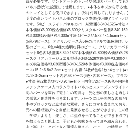
続が必要です。サンドアートのトレイや保護カバーとしても大
パネル(別売)に設置して使用します。●本体をキズから守る
のトレイとしても使用できます。(砂は付属しておりません。)
明度の高いライトパネル用のブロック本体(使用例)*ライトパ
です。54ピースライトパネルカバーA2型番8-340-1525●寸法:49
本体価格¥6,000税込価格¥6,600クリスタルバー型番8-340-15
¥13,000税込価格¥14,300●寸法:1ピース/7.5×2.4×1.5cm●
(6色×9ピース)、アクリルケース入6色のパドルで混色遊び。
型のピース。6色×4種の透明な貝のピース。クリアカラーパドル
セット6色各1枚型番8-340-1527本体価格¥4,800税込価格¥5,2
ースクリアカラージュエル型番8-340-1528本体価格¥3,300
ルズ税込価格¥3,630型番8-340-1529本体価格¥3,000税込価格¥3
ース/15.2×6.8×2.2cm●セット内容:24枚(6色各1枚×4セット)
ス/3×3×2cm●セット内容:60ピース(6色×各10ピース)、プ
●寸法:例/2枚貝/3×3×0.9cm●セット内容:72ピース(6色×4種
スチックケース入コラムライトパネルとスヌーズレンライト
明のパーツを重ねて遊ぶこの遊具は、光と形の美しさを通し
の感覚と創造性を引き出します。パーツには平面的な図形だ
木やブロックなど立体的な素材、さらにコマも含まれており、
元への構成遊びへと自然に発展させることができます。この
「学習」よりも「楽しさ」に焦点を当てることができる点で
を教えること以上に、子どもが興味をもって形を組み合わせ
中で楽しむことができる環境を整えることで、この時間が、