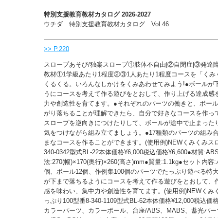
特別支援教育教材カタログ 2026-2027
ウチダ 特別支援教育教材カタログ Vol.46
>> P.220
スロープあそび/独楽スロープ①肢体不自由|②自閉症|③発達
教材①1学級あたり1程度②③1人あたり1程度コースを「くみ
くるくる。いろんなしかけをくみあわせてみよう!●ボールが
うにコースを考えて作る遊びをとおして、作り上げる達成感
力や創造性を育てます。●それぞれのパーツの働きと、ボー
がり落ちることが理解できたら、自分で好きなコースを作っ
スロープを逆向きにつけたりして、ボールが途中で止まった
気をつけながら組み立てましょう。●17種類のパーツの組み
まなコースを作ることができます。(使用例)NEWくみくみスロ
340-0342型式BL-22本体価格¥6,000税込価格¥6,600●材質:AB
法:270(幅)×170(奥行)×260(高さ)mm●質量:1.1kg●セット内容
個、ボール12個、作例集100個のパーツでたっぷり遊べる特大
が下まで落ちるようにコースを考えて作る遊びをとおして、
感を味わい、集中力や創造性を育てます。(使用例)NEWくみ
っぷり100型番8-340-1109型式BL-62本体価格¥12,000税込価格¥
カラーパーツ、カラーボール、台座/ABS、MABS、蓄光パ