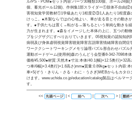
ル/PS・POM●セット内容:パーツ30種類100個、ボール24個
個、蓄光ボール12個)、作例集1部スライダー①肢体不自由|②
害視知覚学習教材①1学級あたり1程度②③1人あたり1程度森
けっこ。●木製ならではの心地よい、車が走る音とその動き
す。●子供たちは置く→転がる→落ちるという単純な動きを
力が生まれます。●森をイメージした本体の上に、五つの動
プをジグザグにすべりおりていきます。05視知覚の認知知的
病弱及び身体虚弱視覚障害聴覚障害言語障害情緒障害自閉症学
ワーククシートワーキングメモリ論理パズル形合わせパズル
運動ボードゲーム(使用例)森のうんどう会型番8-342-7098本体価
価格¥5,500●材質:天然木●寸法:本体/40.1(幅)×12.5奥行)×3
つ車/6幅)×3.4奥行)×1.8高さ)mm●質量:0.89kg●セット内容
車×5(ぞう・きりん・さる・わに・うさぎ)WEBからもカタ
けます。www.uchida.co.jp/education/catalog製品はベ
す。
<<
| <
|
> |