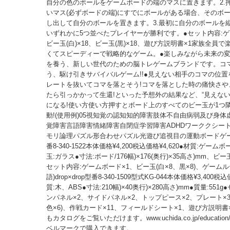
自分の色のボールをゲームボードの端のマスに置きます。2.押
いマス(必ずボードの端)にすでにボールがある場合、そのボー
し出して自分のボールを置きます。3.最初に自分のボールを
いずれかに5つ並べたプレイヤーが勝利です。●セット内容:ゲ
ビー玉(白)×18、ビー玉(黒)×18、遊び方説明書×1家族全員
くてスピーディーで戦略的なゲーム。●楽しみながら未来の
を養う、新しい世代のための脳トレゲームブランドです。コ
う、駆け引きサバイバルゲーム!!●見えない相手のコマの位
レートを抜いてコマを落とそう!コマを落とした時の痛快さや
たら引っかかって生還!といった予想外の結果など、“見えない
になる!使い方使い方押すとボード上のすべてのビー玉が1つ
動!(使用例)05視知覚の認知知的障害肢体不自由病弱及び身
覚障害言語障害情緒障害自閉症学習障害ADHDワーククシー
モリ論理パズル形合わせパズル光遊び追視目の運動ボードゲ
番8-340-1522本体価格¥4,200税込価格¥4,620●材質:ゲーム
玉:ガラス●寸法:ボード/176幅)×176(奥行)×35高さ)mm、ビー玉
セット内容:ゲームボード×1、ビー玉(白×8、黒×8)、ゲームル
語)drop×drop型番8-340-1509型式KG-044本体価格¥3,400税込
質:木、ABS●寸法:210幅)×40奥行)×280高さ)mm●質量:551
ンパネル×2、サイドパネル×2、トップピース×2、プレート×3
色×6)、作戦カード×11、フィールドシート×1、遊び方説明書×
もカタログをご覧いただけます。www.uchida.co.jp/education/
ベルマークで購入できます。