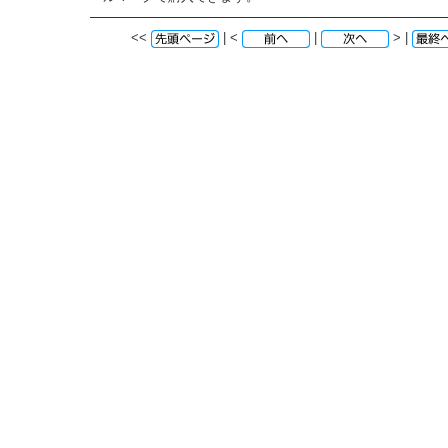
<<
| <
|
> |