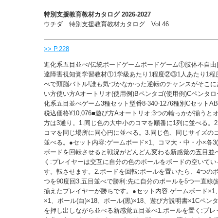
特別支援教育教材カタログ 2026-2027
ウチダ 特別支援教育教材カタログ Vol.46
>> P.228
進化系五目並べ/伝統ボードゲームボードゲーム①肢体不自由|
達障害視知覚学習教材①1学級あたり1程度②③1人あたり1程
べで頭脳バトル!誰も気づかなかった逆転のチャンスがそこにあ
い方使い方Aオートリオ(使用例)Bペンタゴ(使用例)Cペンタロ
化系五目並べゲーム3種セット型番8-340-1276種別CセットAB本
税込価格¥10,076■遊び方Aオートリオ:3つの輪っかが揃うと
方は3通り。1.同じ色の大中小のコマを順番に1列に並べる。2
コマを同じ場所に同心円に並べる。3.同じ色、同じサイズのコ
並べる。●セット内容:ゲームボード×1、コマ大・中・小×各3(4
ボードを回転させると戦況がどんどん変わる新感覚の五目並べ!
く:プレイヤーは交互に自分の色のボールをボードの空いてい
す。転させます。2.ボードを回転:ボールを置いたら、4つの
つを90度回3.五目並べで勝利:先に自分のボールを5つ一直線(
揃えたプレイヤーが勝ちです。●セット内容:ゲームボード×1
×1、ボール(白)×18、ボール(黒)×18、遊び方説明書×1Cペン
を押し出しながら並べる新感覚五目並べ1.ボールを置く:プレ