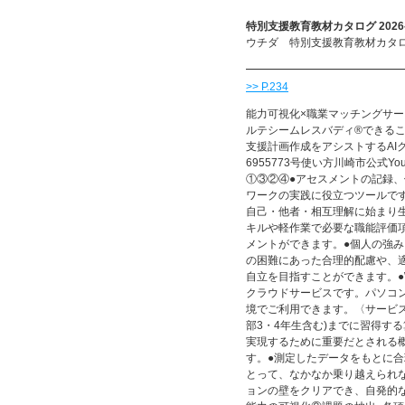
特別支援教育教材カタログ 2026-
ウチダ 特別支援教育教材カタログ 
>> P.234
能力可視化×職業マッチングサー
ルテシームレスバディ®できるこ
支援計画作成をアシストするAIク
6955773号使い方川崎市公式Y
①③②④●アセスメントの記録
ワークの実践に役立つツールで
自己・他者・相互理解に始まり
キルや軽作業で必要な職能評価
メントができます。●個人の強み
の困難にあった合理的配慮や、
自立を目指すことができます。●
クラウドサービスです。パソコ
境でご利用できます。〈サービス
部3・4年生含む)までに習得す
実現するために重要だとされる
す。●測定したデータをもとに
とって、なかなか乗り越えられ
ョンの壁をクリアでき、自発的