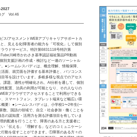
2027
Vol.46
ビス/アセスメントWEBアプリキャリアサポートカ
と、見える化!障害者の能力を「可視化」して個別
ラウドサービス。特許第6831118号特許第
ouTube川崎市かわさき基準認証福祉製品PR動画
、個別支援計画の作成・検討など一連のソーシャル
す。●シームレスバディは、概念理解、情報保障、
生活面、就労面を評価する基本評価と、パソコンス
項目等を設けています。多岐多様な視点でのアセス
、課題、適性が明確化され、AI分析を通して、個別
適性配置、治具の利用が可能となり、その人なりの
WEBブラウザでアクセスすることで利用ができる
ン、スマートフォン、タブレット端末など幅広い環
概要〉●シームレスバディは、小学校1〜2年生(一
る算数、国語の領域で、自立・社会参加・働くことを
概念の認知度・活用力を測る評価項目を有していま
合理的配慮を行うことで、障害のある方と支援者に
ない「伝える」「理解する」などのコミュニケーシ
な行動を促すことができます。①障害のある方々の