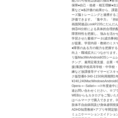
能力の可視化②課題の抽出●各項
保障●自己・他者・相互理解●生
業など●各評価の結果から、課
ーズ脳トレーニングと連携する
評価できます。「集中力」「持
画面関連品LookP.235にだ
例③AI分析による具体的合理的
障害特性を把握し、強みを活かせ
学習させた蓄積データ(成功事例
が提案。学習内容・教材のミス
●障害のある方の能力を把握す
向上・職域拡大につながります。
リ版MacWinAndroidiOS
チング、雇用定着支援、企業・
援(養護)学校高等学校・中学校
練など放課後等デイサービスキ
ク版型番8-340-1150利用期間
¥240,240MacWindowsAndroidiO
Opera-○--Safari○--
途お問い合わせください。※ブ
WEBからもカタログをご覧いただけます。w
はベルマークで購入できます。0
肢体不自由病弱及び身体虚弱視
ADHD知育教材×アプリ年間定額
ミュニケーーションエイドション