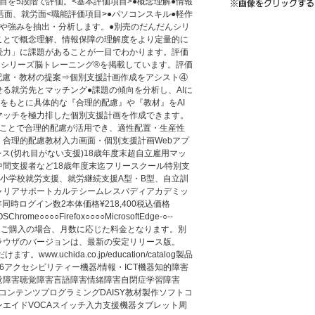
目を5段階で評価。<基本評価項目>●概念理解●情報
活面、就労面<職能評価項目>●パソコンスキル●軽作
題や強みを抽出・分析します。●別売のだんだんシリ
ことで概念理解、情報保障の理解度をより定量的に
続力」に課題があることが一目でわかります。評価
んだんシリーズ脳トレーニング®を掲載しています。評価
配慮・教材の提案⇒個別支援計画作成をアシスト④
る就労先とマッチング●課題の傾向を分析し、AIに
)をもとに具体的な『合理的配慮』や『教材』をAI
マッチを極力排した個別支援計画を作成できます。
ることで合理的配慮が活用でき、適性配置・生産性
合理的配慮教材入力画面・個別支援計画Webアプ
シームレス(切れ目がない支援)18歳年度末超自立雇用マッ
中間支援者など18歳年度末迄フリースクール特別支
・小学校就労支援、就労継続支援A型・B型、自立訓
ャリアサポートカルテシームレスバディアカデミッ
1年同時ログイン数2本体価格¥218,400税込価格
SChrome○○○○Firefox○○○○MicrosoftEdge-○--
○※年度途中にご購入の場合、月数に応じた料金となります。別
ラウザのバージョンは、最新の安定リリース版。
ww.uchida.co.jp/education/catalog製品
6アクセシビリティー機器/情報・ICT機器知的障害
覚障害聴覚障害言語障害情緒障害自閉症学習障害
コンテンツプログラミングDAISY教材製作ソフトコ
エイドVOCAスイッチ入力支援機器タブレット周