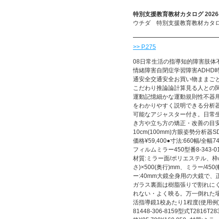
特別支援教育教材カタログ 2026-
ウチダ 特別支援教育教材カタログ 
>> P.275
08日常生活の指導知的障害肢
情緒障害自閉症学習障害ADHD
通安全交通安全お買い物ままご
こだわり推論論計算見る人との
運動記憶細かな運動規則性不器
をわかりやすく説明できる分析
可能なアジャスター付き。日常
き方や立ち方の矯正・改善の目
10cm(100mm)方眼姿勢分析器SD
価格¥59,400●寸法:660幅/全幅7
フィルムミラー450型番8-343-01
材質:ミラー面/ポリエステル、枠/ア
さ)×500(奥行)mm、ミラー/450
ー:40mm大鏡全身用の大鏡で
ガラス裏面は樹脂張りで割れに
れない・よく映る。万一倒れた
活指導鏡1校あたり1程度(使用例)(
81448-306-8159型式T2816T