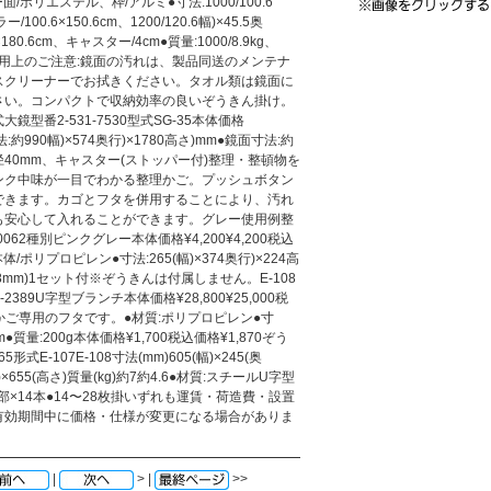
ラー面/ポリエステル、枠/アルミ●寸法:1000/100.6
/100.6×150.6cm、1200/120.6幅)×45.5奥
180.6cm、キャスター/4cm●質量:1000/8.9kg、
ラー使用上のご注意:鏡面の汚れは、製品同送のメンテナ
スクリーナーでお拭きください。タオル類は鏡面に
さい。コンパクトで収納効率の良いぞうきん掛け。
型番2-531-7530型式SG-35本体価格
寸法:約990幅)×574奥行)×1780高さ)mm●鏡面寸法:約
g●直径40mm、キャスター(ストッパー付)整理・整頓物を
ンク中味が一目でわかる整理かご。プッシュボタン
できます。カゴとフタを併用することにより、汚れ
も安心して入れることができます。グレー使用例整
3-0062種別ピンクグレー本体価格¥4,200¥4,200税込
質:本体/ポリプロピレン●寸法:265(幅)×374奥行)×224高
88mm)1セット付※ぞうきんは付属しません。E-108
389U字型ブランチ本体価格¥28,800¥25,000税
整理用かご専用のフタです。●材質:ポリプロピレン●寸
mm●質量:200g本体価格¥1,700税込価格¥1,870ぞう
65形式E-107E-108寸法(mm)605(幅)×245(奥
奥行)×655(高さ)質量(kg)約7約4.6●材質:スチールU字型
掛部×14本●14〜28枚掛いずれも運賃・荷造費・設置
有効期間中に価格・仕様が変更になる場合がありま
|
> |
>>