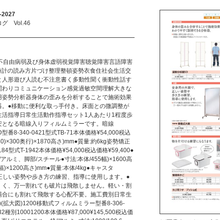
2027
Vol.46
体不自由病弱及び身体虚弱視覚障害聴覚障害言語障害
時計の読み方片づけ整理整頓姿勢衣食住社会生活交
と人形遊び人読む不注意書く多動性聞く衝動性話す
関わりコミュニケーション感覚過敏空間理解大きな
用姿勢分析器身体の歪みを分析することで施術効果
器。●移動に便利な取っ手付き。床面との微調整が
生活指導日常生活動作指導セット1人あたり1程度歩
安となる暗線入りフィルムミラーです。暗線
型番8-340-0421型式TB-71本体価格¥54,000税込
40)×300奥行)×1870高さ)mm●質量:約6kg姿勢矯正
84型式T-1942本体価格¥54,000税込価格¥59,400●
ルミ、脚部/スチール●寸法:本体/455幅)×1600高
(幅)×1200高さ)mm●質量:本体/4kg●キャスタ
、正しい姿勢や歩き方の練習、指導に使用します。●
くく、万一割れても破片は飛散しません。軽い・割
場合にも割れて飛散する心配不要。施工費別日常生
拡大図)1200移動式フィルムミラー型番8-306-
2832種別10001200本体価格¥87,000¥145,500税込価