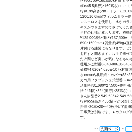
格¥95,700¥160,050●材質:ミ
幅)×45.5奥行)×169高さ)cm・ミラー
行)×199高さ)cm・ミラー/120.6×
1200/10.6kg※フィルムミ
ンスクロスを使用し、水かガラ
キズがつきますのでさけてくだ
※枠の仕様が変わります。移動式大鏡
¥125,000税込価格¥137,500●
890×1500mm●質量:約45k
片付ける練習にもなります。ピ
を押すと開きます。片手で操作
た衣類など臭いが気になるもの
理用かご型番8-343-00618-34
価格¥4,620¥4,620E-107●材
さ)mm●名札用紙・カバー(88×
カゴ用フタプッシュ式型番8-342-2
込価格¥31,680¥27,500●
法:246幅)×354(奥行)×28高さ)
きん掛型番2-549-53642-549-53
行)×655(高さ)435(幅)×245(
掛部×20本●20〜40枚掛U字型
工事費は別途です。▲カタログ
す。
<<
| <