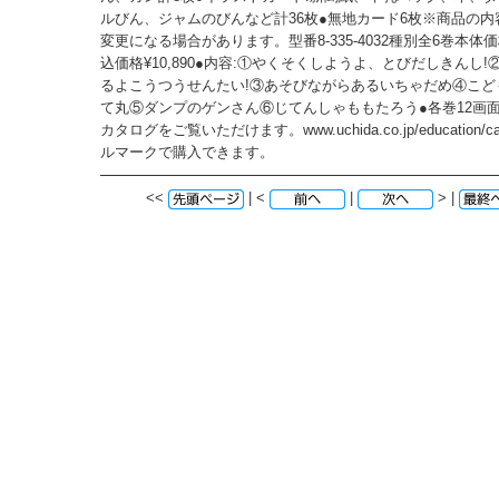
ルびん、ジャムのびんなど計36枚●無地カード6枚※商品の
変更になる場合があります。型番8-335-4032種別全6巻本体価格
込価格¥10,890●内容:①やくそくしようよ、とびだしきんし
るよこうつうせんたい!③あそびながらあるいちゃだめ④こど
て丸⑤ダンプのゲンさん⑥じてんしゃももたろう●各巻12画面2
カタログをご覧いただけます。www.uchida.co.jp/education/c
ルマークで購入できます。
<<
| <
|
> |