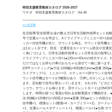
特別支援教育教材カタログ 2026-2027
ウチダ 特別支援教育教材カタログ Vol.46
>> P.278
生活指導/安全指導/お金の数え方日常生活動作指導セット自
号で交通ルールを学ぼう。Aドライブマップミニカー付×1自
ッカー付信号機が光り、サウンドも鳴る。サウンド信号機セッ
は1セット分です。防災・交通安全カードゲーム防災や交通
く身につけよう。日常生活動作指導セット日常生活の指導1人
ドライブマップミニカー付×1●120cm×83cmの特大サイズ
だけではなくお持ちの車のおもちゃも混ぜて一緒に遊べます。
(OPPコーティング)●寸法:1200幅)×830(奥行)mm●質量:350
ライブマップ×1、ミニカー×3、ステッカー×1Bサウンド信号
ウンド信号機はモードが3種類があり、①押しボタンにより
ます。②自動で信号が変わっていきます。それぞれ『ピヨピ
ッコウ』サウンドも鳴ります。③サイレントモードはON/OF
します。時間が経つと電源が切れる自動電源オフ機能付き。●材
法:65(幅)×120奥行)×150高さ)mm●質量:300g●セット内容(
信号機×1、標識セット(標識×4・カーブミラー×1)、ガードレ
×1、交通ルールスタディシート×1、標識シール×1●仕様:サウ