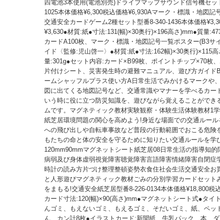
四電池3本使用(電池別売)ドライブマップサウンド信号機セット型
1025本体価格¥6,300税込価格¥6,930Aマーク・標識・地図
交通安全カードゲーム2種セット型番8-340-1436本体価格¥3,
¥3,630●材質:紙●寸法:131(幅)×30奥行)×196高さ)mm●質量:
カードA100枚、マーク・標識・地図記号一覧ポスター(B3サ
イド〈監修:児山啓一〉●材質:紙●寸法:162幅)×30奥行)×115高
量:301g●セット内容:カード×B99枚、ポイントチップ×70
片付けシート、災害発生時の避難マニュアル、遊び方ガイド
ームシャッフルプラス使い方A日常生活でみかけるマークや
図に出てくる地図記号など、交通常識やマナーを学べるカード
いう時に役に立つ防災知識を、遊びながら覚えることができ
ムです。マグネティック教材実験観察・体験生活体験教材1学
紙芝居環境問題の関心を高めよう!身近な場面での交通ルール
への飛び出しや自転車事故など普段の行動範囲でおこる危険
もたちの命と体の安全を守るために知りたい交通ルールを学
120mm90mmマグネットシート紙芝居08日常生活の指導知
病弱及び身体虚弱視覚障害聴覚障害言語障害情緒障害自閉症学
時計の読み方片づけ整理整頓姿勢衣食住社会生活交通安全お
と人形遊びマグネティック教材ごみの分別学習カードセット
をまもる!交通安全紙芝居型番8-226-0134本体価格¥18,800税込価
カード寸法:120(幅)×90(高さ)mm●マグネットシート式●タ
んゴミ、もえないゴミ、もえるゴミ、そだいゴミ、紙、ペッ
ん、カン計8枚●イラストカード:新聞紙、牛乳パック、本、