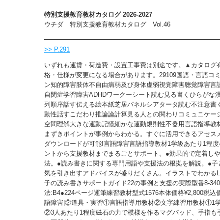
特別支援教育教材カタログ 2026-2027
ウチダ 特別支援教育教材カタログ Vol.46
>> P.291
いずれも運賃・荷造費・設置工事費は別途です。▲カタログ
格・仕様が変更になる場合があります。29109国語・言語コ
ン知的障害肢体不自由病弱及び身体虚弱視覚障害聴覚障害言
自閉症学習障害ADHDワークーシート読む見る書くひらがな
列順序話す伝える絵本紙芝居パネルシアタータ読む不注意書
動性話すこだわり推論論計算見る人との関わりコミュニケー
空間理解大きな運動記憶細かな運動規則性不器用言語指導教
まずきポイントが事例からわかる。すぐに活用できるアセス
ダウンロードが可能!言語障害言語指導教材1学級あたり1程度
ントから支援教材までまるごとサポート。●効果的で定着し
法。●読み書きに関する専門用語や支援法の根拠を解説。●子
気を引き出すアドバイスが盛りだくさん。イラストでわかるL
子の読み書きサポートガイド22の事例と支援の実際型番8-340-1
法:B4●224ページ運筆練習教材型式1576本体価格¥2,800税込価
語障害|②道具・実習①言語指導用教材②文字練習用教材①1
②3人あたり1程度磁石の力で模様を作るマグパッド、手指も