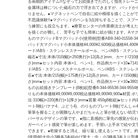
る画期的アイテム!!なぞってお絵描きでたのしく指先トレー
金属球は棒についた磁石の力で浮き出てきますが、パッドか
りません。●マグネットペンで自在に絵や模様を描くことが
不思議体験!!●マグパッドのペンを3点持ちすることで、スプ
う練習にも役立ちます。●療育センターの作業療法士が考えた
を描くのが難しく、苦手な子でも簡単に絵が描けます。Aマ
ものマグパッドBマグパッド小(使用例)型番AB8-340-01558-34
パッド大マグパッド小本体価格¥4,000¥2,600税込価格¥4,400¥2
ード/ABS・ステンレススチールボール、ペン/ABS・ステン
磁石●寸法:本体/310(幅)×250奥行)×12(高さ)mm、カード/210(幅
さ)mm●セット内容:本体×1、ペン×1、作品例カード×10●714
ド/ABS・ステンレススチールボール、ペン/ABS・ステンレ
石●寸法:本体/215(幅)×175奥行)×12(高さ)mm、カード/150(幅)
さ)mm●セット内容:本体×1、ペン×1、作品例カード×10●380
ものお絵描きテンプレート(8枚組)型番8-344-95538-344-95
りもの本体価格¥9,000¥9,000税込価格¥9,900¥9,900●材質
法:310幅)×220(奥行)×1(厚さ)mm●質量:450g8枚組)●セッ
ート8枚(バナナ4、ぶどう4)、のりものプレート8枚(でんしゃ
筆筆を握ることが困難な人やまだちゃんと筆が使えない幼児
バーサルデザインの筆です。●指に直感的に筆先の感覚が伝
ガーペイント感覚で筆が楽しめます。手習い上手水で絵や文
できます。●乾燥すると消え、繰り返し使えるシートです。約5
(使用例)大中小3種各3本組ゆび筆大・中・小3種各3本入り型番8-3