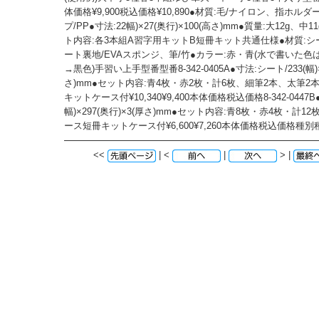
体価格¥9,900税込価格¥10,890●材質:毛/ナイロン、指ホル
プ/PP●寸法:22幅)×27(奥行)×100(高さ)mm●質量:大12g、中1
ト内容:各3本組A習字用キットB短冊キット共通仕様●材質:シ
ート裏地/EVAスポンジ、筆/竹●カラー:赤・青(水で書いた
→黒色)手習い上手型番型番8-342-0405A●寸法:シート/233(幅)×
さ)mm●セット内容:青4枚・赤2枚・計6枚、細筆2本、太筆2
キットケース付¥10,340¥9,400本体価格税込価格8-342-0447B
幅)×297(奥行)×3(厚さ)mm●セット内容:青8枚・赤4枚・計1
ース短冊キットケース付¥6,600¥7,260本体価格税込価格種別
<<
| <
|
> |