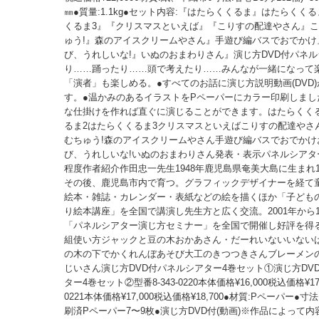
㎜●質量:1.1kg●セット内容:『はたらくくるま』はたらくく
くるま3』『クリスマスといえば』『こりすの配達やさん』
ゅう!』森のアイスクリームやさん』手遊び編バスでおでかけ
び、うれしいな!』いぬのおまわりさん』演じ方DVD付パネ
り……踊ったり……頭で考えたり……みんなが一緒になって
「演者」も楽しめる。●すべてのお話に演じ方説明動画(DVD
す。●温かみのあるイラストをPペーパーにカラー印刷しまし
な仕掛けを作れば直ぐに演じることができます。はたらくく
るま2はたらくくるま3クリスマスといえばこりすの配達やさ
むちゅう!森のアイスクリームやさん手遊び編バスでおでかけ
び、うれしいな!いぬのおまわりさん発表・表示パネルシアタ
程度作者紹介作田忠一先生1948年鹿児島県奄美大島に生まれ
その後、鹿児島市内で育つ。グラフィックデザイナーを経て
絵本・雑誌・カレンダー・表紙などの絵を描くほか「子ども
り絵本講座」を全国で講演し先生方と広く交流。2001年から
「パネルシアター演じ方セミナー」を全国で開催し好評を得る
組使い方ジャックと豆の木おかあさん・だーれいないいないば
の木の下でかくれんぼあそび大工のきつつきさんブレーメン
じいさん演じ方DVD付パネルシアター4巻セット①演じ方DV
ター4巻セット②型番8-343-0220本体価格¥16,000税込価格¥17,6
0221本体価格¥17,000税込価格¥18,700●材質:Pペーパー●寸
刷済Pペーパー7〜9枚●演じ方DVD付(動画)※作品によって