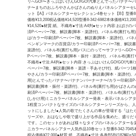
リへGO!〜きっぷはいけんGO!GO!汽車とんでったバナナ〜
ナ〜まちのおふろやさんかばさんのぬりえパネルシアターセ
ット【A】パネルシアターセレクション4巻セット【B】型番8-34
価格¥13,200税込価格¥14,520型番8-342-6982本体価格¥13,2
¥14,520●材質:紙、不織布●寸法:A4判●セット内容:おばけの
済Pペーパー7枚、解説書(脚本・楽譜付)、パネル布(裏打ち用
は/カラー印刷済Pペーパー7枚、解説書(脚本・楽譜付)、パネ
ペンギンマークの百貨店/カラー印刷済Pペーパー7枚、解説書
楽譜付)、パネル布(裏打ち用)バスにのって〜サファリへGO!
Pペーパー7枚、解説書(脚本・振付・楽譜付)、パネル布(裏打ち
不織布●寸法:A4判●セット内容:きっぷはいけんGO!GO!汽車
ペーパー7枚、解説書(脚本・楽譜・手あそび付)、紙パーツ1
やさん/カラー印刷済Pペーパー7枚、解説書(脚本・楽譜付)、
用)とんでったバナナ〜バナナンバーナーナ〜/カラー印刷済P
解説書(脚本・振付・楽譜付)、パネル布(裏打ち用)かばさんの
刷済Pペーパー7枚、解説書(脚本・楽譜付)、パネル布(裏打ち
(しかけ用)ミニカラーパネルシアター発表・表示パネルシアタ
1程度コンパクトなサイズのパネルシアターシリーズから、人
ットにしました!●人気の歌でたくさんの車が登場する『はた
リーズや、おはなしや歌で盛り上がる作品を集めた、盛りだ
です。このセットがあれば様々なタイプのパネルシアターを
ニカラーパネルシアター人気作品10巻セット型番8-342-7045本体
税込価格¥22,000●材質:紙、不織布●寸法:各巻B5判/182幅)×50