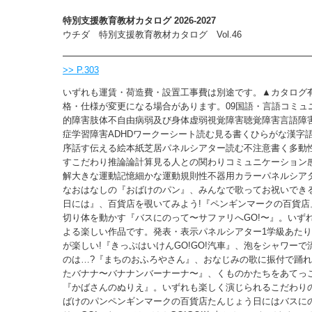
特別支援教育教材カタログ 2026-2027
ウチダ 特別支援教育教材カタログ Vol.46
>> P.303
いずれも運賃・荷造費・設置工事費は別途です。▲カタログ
格・仕様が変更になる場合があります。09国語・言語コミュ
的障害肢体不自由病弱及び身体虚弱視覚障害聴覚障害言語障
症学習障害ADHDワークーシート読む見る書くひらがな漢字
序話す伝える絵本紙芝居パネルシアター読む不注意書く多動
すこだわり推論論計算見る人との関わりコミュニケーション
解大きな運動記憶細かな運動規則性不器用カラーパネルシア
なおはなしの『おばけのパン』、みんなで歌ってお祝いでき
日には』、百貨店を覗いてみよう!『ペンギンマークの百貨店
切り体を動かす『バスにのって〜サファリへGO!〜』。いず
よる楽しい作品です。発表・表示パネルシアター1学級あたり
が楽しい!『きっぷはいけんGO!GO!汽車』、泡をシャワー
のは…?『まちのおふろやさん』、おなじみの歌に振付で踊
たバナナ〜バナナンバーナーナ〜』、くものかたちをあてっ
『かばさんのぬりえ』。いずれも楽しく演じられるこだわり
ばけのパンペンギンマークの百貨店たんじょう日にはバスに