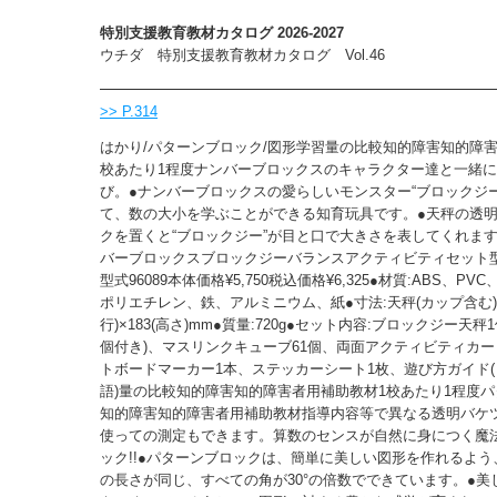
特別支援教育教材カタログ 2026-2027
ウチダ 特別支援教育教材カタログ Vol.46
>> P.314
はかり/パターンブロック/図形学習量の比較知的障害知的障害
校あたり1程度ナンバーブロックスのキャラクター達と一緒
び。●ナンバーブロックスの愛らしいモンスター“ブロックジ
て、数の大小を学ぶことができる知育玩具です。●天秤の透
クを置くと“ブロックジー”が目と口で大きさを表してくれます
バーブロックスブロックジーバランスアクティビティセット型番8-
型式96089本体価格¥5,750税込価格¥6,325●材質:ABS、PV
ポリエチレン、鉄、アルミニウム、紙●寸法:天秤(カップ含む)/3
行)×183(高さ)mm●質量:720g●セット内容:ブロックジー天秤
個付き)、マスリンクキューブ61個、両面アクティビティカー
トボードマーカー1本、ステッカーシート1枚、遊び方ガイド
語)量の比較知的障害知的障害者用補助教材1校あたり1程度
知的障害知的障害者用補助教材指導内容等で異なる透明バケ
使っての測定もできます。算数のセンスが自然に身につく魔
ック!!●パターンブロックは、簡単に美しい図形を作れるよ
の長さが同じ、すべての角が30°の倍数でできています。●美