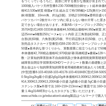
をつくっているうちに、図形に対する豊かな感覚が育まれて
1000個入バケツ天秤型番8-230-7009種別分銅セット組本体価格
格¥13,530●材質:樹脂●寸法:組み立て時/395幅)×125(奥行)×15
銅:樹脂製、10mm角、約1g(1個)、10色計1000個●透明目盛
バケツカバー2枚付※バケツ内に収まらない物や片寄った置
定できない場合があります。木製ABパターンブロック250ピース
3570A型式1400-3333本体価格¥4,500税込価格¥4,950●材質
辺25mm●6種類250ピース●セット内容:正三角形(緑)50個、正
台形(赤)50個、六角形(黄)25個、平行四辺形(木目)50個、ひし形
別売品タスクカード型番型式B8-230-3571パターンブロッ
50選●基本的な形づくりから、算数授業に役立つものまで50
本体価格¥2,700税込価格¥2,970収録!著/高橋昭彦●書籍●128
数・計算知的障害肢体不自由病弱及び身体虚弱視覚障害聴覚
緒障害自閉症学習障害ADHDワーククシート数量の基礎数と
形お金はかり知的障害知的障害者用補助教材1校あたり1程度
(中型)型番8-103-40168-103-40178-103-4018ABC型式SM-50
0.5kg1kg2kg最小目盛2g5g10g本体価格¥13,000¥12,000¥12
¥14,300¥13,200¥13,200A最小目盛:2gB最小目盛:5gC最小目盛
ステンレス製●外形寸法:160×219×213mm●計量皿寸法:160×1
量:1.4kg314WEBからもカタログをご覧いただけます。
www.uchida.co.jp/education/catalog製品はベルマークで
<<
| <
|
> |