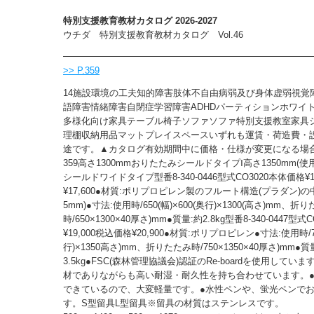
特別支援教育教材カタログ 2026-2027
ウチダ 特別支援教育教材カタログ Vol.46
>> P.359
14施設環境の工夫知的障害肢体不自由病弱及び身体虚弱視覚
語障害情緒障害自閉症学習障害ADHDパーティションホワイ
多様化向け家具テーブル椅子ソファソファ特別支援教室家具
理棚収納用品マットプレイスペースいずれも運賃・荷造費・
途です。▲カタログ有効期間中に価格・仕様が変更になる場
359高さ1300mmおりたたみシールドタイプⅠ高さ1350mm(
シールドワイドタイプ型番8-340-0446型式CO3020本体価格¥1
¥17,600●材質:ポリプロピレン製のフルート構造(プラダン)の
5mm)●寸法:使用時/650(幅)×600(奥行)×1300(高さ)mm、折
時/650×1300×40厚さ)mm●質量:約2.8kg型番8-340-0447型
¥19,000税込価格¥20,900●材質:ポリプロピレン●寸法:使用時/75
行)×1350高さ)mm、折りたたみ時/750×1350×40厚さ)mm●質
3.5kg●FSC(森林管理協議会)認証のRe-boardを使用していま
材でありながらも高い耐湿・耐久性を持ち合わせています。
できているので、大変軽量です。●水性ペンや、蛍光ペンで
す。S型留具L型留具※留具の材質はステンレスです。