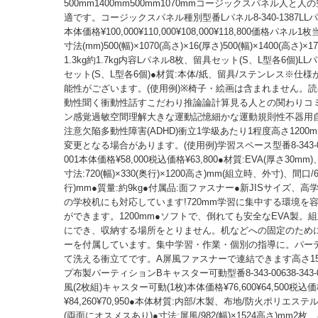
500mm1400mm500mm1070mmコージックスパネル人と
適です。コージックスパネル種別型番Lパネル8-340-1387LLパネル
本体価格¥100,000¥110,000¥108,000¥118,800価格パネ
寸法(mm)500(幅)×1070(高さ)×16(厚さ)500(幅)×1400(高さ)×
1.3kg約1.7kg内容Lパネル8枚、留具セット(S、L型各6個)L
セット(S、L型各6個)●材質:本体/紙、留具/ステンレス※仕
能性がございます。(使用例)※椅子・絵画は含まれません。
動性聞く衝動性話すこだわり推論論計算見る人との関わりコ
ン感覚過敏空間理解大きな運動記憶細かな運動規則性不器用自
注意欠陥多動性障害(ADHD)衝立1学級あたり1程度高さ1200
変更となる場合があります。(使用例)学習スペース型番8-343-0
001本体価格¥58,000税込価格¥63,800●材質:EVA(厚さ30m
寸法:720(幅)×330(奥行)×1200高さ)mm(組立時、外寸)、間口/65
行)mm●質量:約9kg●付属品:面ファスナー●新JISサイズ、高学
の学校机にも対応しています!720mm学習に集中する環境を
ができます。1200mm●ソフトで、倒れても安全なEVA製。
にでき、収納する場所をとりません。机などへの固定のため
ーを付属しています。集中学習・作業・個別の指導に。パー
て洗える衝立てです。A屏風ファスナーで連結できます高さ15
プ布製パーティションBキャスター可動型番8-343-00638-343-
風(2枚組)キャスター可動(1枚)本体価格¥76,600¥64,500税込
¥84,260¥70,950●本体材質:内部/木製、布地/防火ポリエス
(両面にオスメスあり)●寸法:屏風/982(幅)×1524高さ)mm2