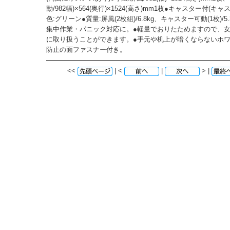
動/982幅)×564(奥行)×1524(高さ)mm1枚●キャスター付(キ
色:グリーン●質量:屏風(2枚組)/6.8kg、キャスター可動(1枚)/5
集中作業・パニック対応に。●軽量でおりたためますので、
に取り扱うことができます。●手元や机上が暗くならないホワ
防止の面ファスナー付き。
<<
| <
|
> |