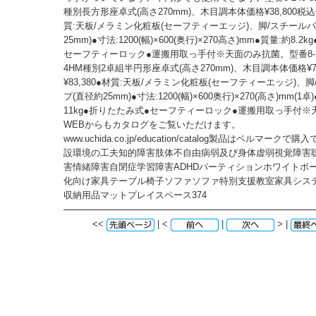
種別長方形座卓式(高さ270mm)、木目調本体価格¥38,800税込価
質:天板/メラミン化粧板(セーフティーエッジ)、脚/スチールパ
25mm)●寸法:1200(幅)×600(奥行)×270高さ)mm●質量:約8.
セーフティーロック●運搬用取っ手付※天面のみ抗菌。型番8-240
4HM種別2卓組半円形座卓式(高さ270mm)、木目調本体価格¥7
¥83,380●材質:天板/メラミン化粧板(セーフティーエッジ)、
プ(直径約25mm)●寸法:1200(幅)×600奥行)×270(高さ)mm(1卓)
11kg●折りたたみ式●セーフティーロック●運搬用取っ手付
WEBからもカタログをご覧いただけます。
www.uchida.co.jp/education/catalog製品はベルマークで
設環境の工夫知的障害肢体不自由病弱及び身体虚弱視覚障害
害情緒障害自閉症学習障害ADHDパーティションホワイトボ
化向け家具テーブル椅子ソファソファ特別支援教室家具シス
収納用品マットプレイスペース374
<<
| <
|
> |