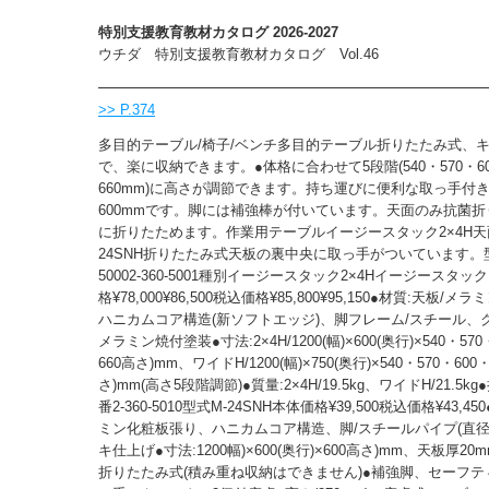
特別支援教育教材カタログ 2026-2027
ウチダ 特別支援教育教材カタログ Vol.46
>> P.374
多目的テーブル/椅子/ベンチ多目的テーブル折りたたみ式、
で、楽に収納できます。●体格に合わせて5段階(540・570・60
660mm)に高さが調節できます。持ち運びに便利な取っ手付
600mmです。脚には補強棒が付いています。天面のみ抗菌
に折りたためます。作業用テーブルイージースタック2×4H天
24SNH折りたたみ式天板の裏中央に取っ手がついています。型番
50002-360-5001種別イージースタック2×4Hイージースタ
格¥78,000¥86,500税込価格¥85,800¥95,150●材質:天板/
ハニカムコア構造(新ソフトエッジ)、脚フレーム/スチール、
メラミン焼付塗装●寸法:2×4H/1200(幅)×600(奥行)×540・570
660高さ)mm、ワイドH/1200(幅)×750(奥行)×540・570・600・
さ)mm(高さ5段階調節)●質量:2×4H/19.5kg、ワイドH/21.5
番2-360-5010型式M-24SNH本体価格¥39,500税込価格¥43,4
ミン化粧板張り、ハニカムコア構造、脚/スチールパイプ(直径2
キ仕上げ●寸法:1200幅)×600(奥行)×600高さ)mm、天板厚20m
折りたたみ式(積み重ね収納はできません)●補強脚、セーフ