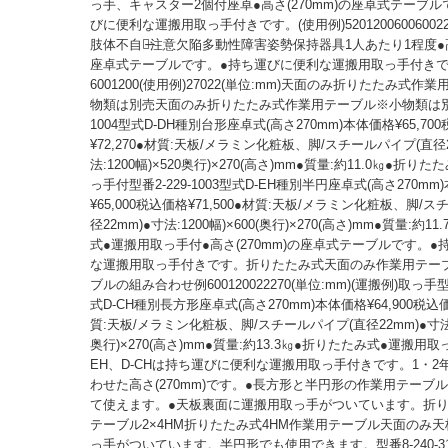
っ手、キャスター2個付座卓●高さ(270mm)の座卓式テーブル
びに便利な運搬用取っ手付きです。(使用例)5201200600600222
肢体不自由̶注意欠陥多動性障害姿勢保持器具1人あたり1程度●高さ
座卓式テーブルです。●持ち運びに便利な運搬用取っ手付き
6001200(使用例)27022(単位:mm)天面のみ折りたたみ式作
物類は別売天面のみ折りたたみ式作業用テーブル※小物類は別売型
1004型式D-DH種別台形座卓式(高さ270mm)本体価格¥65,70
¥72,270●材質:天板/メラミン化粧板、脚/スチールパイプ(直径2
法:1200幅)×520奥行)×270(高さ)mm●質量:約11.0㎏●折り
っ手付型番2-229-1003型式D-EH種別半円座卓式(高さ270mm
¥65,000税込価格¥71,500●材質:天板/メラミン化粧板、脚/
径22mm)●寸法:1200幅)×600(奥行)×270(高さ)mm●質量:約1
式●運搬用取っ手付●高さ(270mm)の座卓式テーブルです。
な運搬用取っ手付きです。折りたたみ式天面のみ作業用テー
ブルの組み合わせ例600120022270(単位:mm)(運搬例)取っ手型番
式D-CH種別長方形座卓式(高さ270mm)本体価格¥64,900税込価格
質:天板/メラミン化粧板、脚/スチールパイプ(直径22mm)●寸法:1
奥行)×270(高さ)mm●質量:約13.3㎏●折りたたみ式●運搬用取っ
EH、D-CHは持ち運びに便利な運搬用取っ手付きです。1・2
わせた高さ(270mm)です。●長方形と半円形の作業用テーブ
て使えます。●天板裏面に運搬用取っ手がついています。折
テーブル2×4HM折りたたみ式4HM作業用テーブル天面のみ
っ手がついています。半円形でも使用できます。型番8-240-310