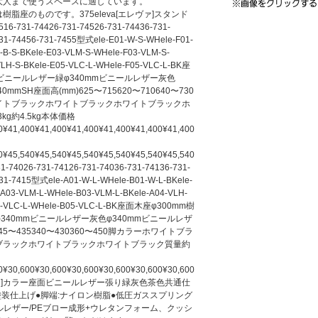
大人まで使うスペースに適しています。
)※図は樹脂座のものです。375eleva[エレヴァ]スタンド
6-731-74426-731-74526-731-74436-731-
731-74456-731-7455型式ele-E01-W-S-WHele-F01-
-B-S-BKele-E03-VLM-S-WHele-F03-VLM-S-
VLH-S-BKele-E05-VLC-L-WHele-F05-VLC-L-BK座
mビニールレザー緑φ340mmビニールレザー灰色
mmSH座面高(mm)625〜715620〜710640〜730
イトブラックホワイトブラックホワイトブラックホ
kg約4.5kg本体価格
0¥41,400¥41,400¥41,400¥41,400¥41,400¥41,400
0¥45,540¥45,540¥45,540¥45,540¥45,540¥45,540
1-74026-731-74126-731-74036-731-74136-731-
731-7415型式ele-A01-W-L-WHele-B01-W-L-BKele-
-A03-VLM-L-WHele-B03-VLM-L-BKele-A04-VLH-
A05-VLC-L-WHele-B05-VLC-L-BK座面木座φ300mm樹
φ340mmビニールレザー灰色φ340mmビニールレザ
45〜435340〜430360〜450脚カラーホワイトブラ
ブラックホワイトブラックホワイトブラック質量約
0¥30,600¥30,600¥30,600¥30,600¥30,600¥30,600
ヴァ]カラー座面ビニールレザー張り緑灰色茶色共通仕
塗装仕上げ●脚端:ナイロン樹脂●低圧ガススプリング
ルレザー/PEブロー成形+ウレタンフォーム、クッシ