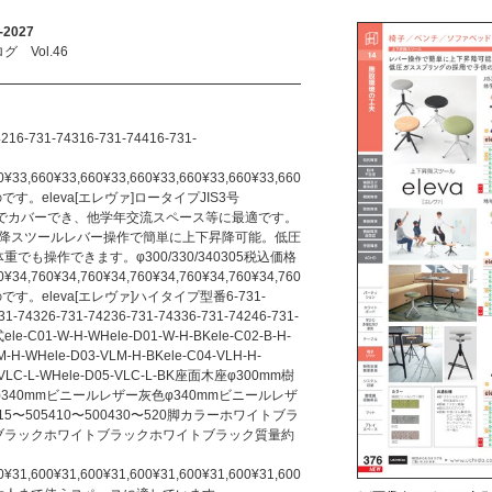
2027
Vol.46
4216-731-74316-731-74416-731-
0¥33,660¥33,660¥33,660¥33,660¥33,660¥33,660
です。eleva[エレヴァ]ロータイプJIS3号
0)を1脚でカバーでき、他学年交流スペース等に最適です。
昇降スツールレバー操作で簡単に上下昇降可能。低圧
も操作できます。φ300/330/340305税込価格
0¥34,760¥34,760¥34,760¥34,760¥34,760¥34,760
です。eleva[エレヴァ]ハイタイプ型番6-731-
31-74326-731-74236-731-74336-731-74246-731-
ele-C01-W-H-WHele-D01-W-H-BKele-C02-B-H-
M-H-WHele-D03-VLM-H-BKele-C04-VLH-H-
5-VLC-L-WHele-D05-VLC-L-BK座面木座φ300mm樹
φ340mmビニールレザー灰色φ340mmビニールレザ
15〜505410〜500430〜520脚カラーホワイトブラ
ブラックホワイトブラックホワイトブラック質量約
0¥31,600¥31,600¥31,600¥31,600¥31,600¥31,600