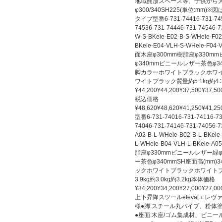
地域開放スペース等、子供から
φ300/340SH225(単位:mm
タイプ型番6-731-74416-731-7451
74536-731-74446-731-74546-
W-S-BKele-E02-B-S-WHele-F02
BKele-E04-VLH-S-WHele-F04-
面木座φ300mm樹脂座φ330m
φ340mmビニールレザー茶色φ340
脚カラーホワイトブラックホワ
ワイトブラック質量約5.1kg約4.3
¥44,200¥44,200¥37,500¥37,50
税込価格
¥48,620¥48,620¥41,250¥41,25
型番6-731-74016-731-74116-73
74046-731-74146-731-74056-
A02-B-L-WHele-B02-B-L-BKele
L-WHele-B04-VLH-L-BKele-
脂座φ330mmビニールレザー緑
ー茶色φ340mmSH座面高(mm)3
ックホワイトブラックホワイト
3.9kg約3.0kg約3.2kg本体価格
¥34,200¥34,200¥27,000¥27,00
上下昇降スツールeleva[エレ
様●脚:スチール丸パイプ、粉体
●座面:木座/ゴム集成材、ビニー