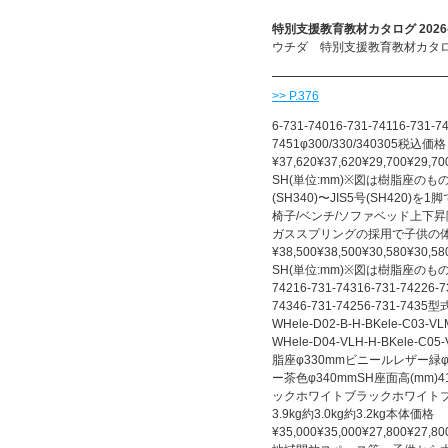
特別支援教育教材カタログ 2026-
ウチダ 特別支援教育教材カタログ 
>> P.376
6-731-74016-731-74116-731-7
7451φ300/330/340305税込価格
¥37,620¥37,620¥29,700¥29,70
SH(単位:mm)※図は樹脂座のもの
(SH340)〜JIS5号(SH42
椅子/ベンチ/ソファベッド上下
ガススプリングの採用で子供の体重で
¥38,500¥38,500¥30,580¥30,58
SH(単位:mm)※図は樹脂座のもの
74216-731-74316-731-74226-7
74346-731-74256-731-7435型式
WHele-D02-B-H-BKele-C03-VL
WHele-D04-VLH-H-BKele-C0
脂座φ330mmビニールレザー緑
ー茶色φ340mmSH座面高(mm)4
ックホワイトブラックホワイト
3.9kg約3.0kg約3.2kg本体価格
¥35,000¥35,000¥27,800¥27,80