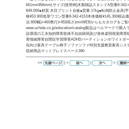
661mm956mmLサイズ(使用例)木製雑誌スタンドA型番8-342-
¥49,000●材質:木目プリント合板●質量:17kg●転倒防止金具(
格¥53,900造形ワゴン型番8-342-4153本体価格¥145,300税込価格
法:800幅)×460奥行)×859高さ)mmWEBからもカタログを
www.uchida.co.jp/education/catalog製品はベルマークで
設環境の工夫知的障害肢体不自由病弱及び身体虚弱視覚障害
害情緒障害自閉症学習障害ADHDパーティションホワイトボ
化向け家具テーブル椅子ソファソファ特別支援教室家具シス
収納用品マットプレイスペース390
<<
| <
|
> |