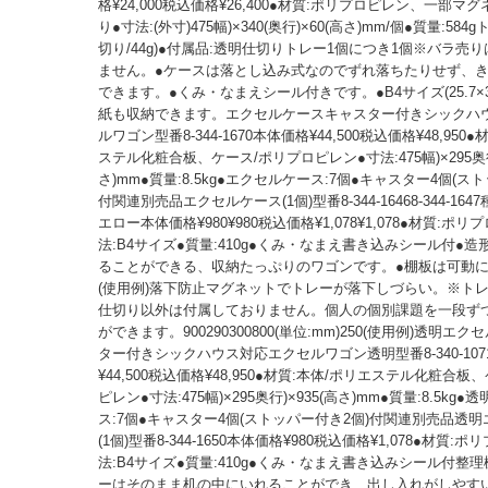
格¥24,000税込価格¥26,400●材質:ポリプロピレン、一部マ
り●寸法:(外寸)475幅)×340(奥行)×60(高さ)mm/個●質量:584g
切り/44g)●付属品:透明仕切りトレー1個につき1個※バラ売
ません。●ケースは落とし込み式なのでずれ落ちたりせず、
できます。●くみ・なまえシール付きです。●B4サイズ(25.7×36
紙も収納できます。エクセルケースキャスター付きシックハ
ルワゴン型番8-344-1670本体価格¥44,500税込価格¥48,950
ステル化粧合板、ケース/ポリプロピレン●寸法:475幅)×295奥行)
さ)mm●質量:8.5kg●エクセルケース:7個●キャスター4個(ス
付関連別売品エクセルケース(1個)型番8-344-16468-344-16
エロー本体価格¥980¥980税込価格¥1,078¥1,078●材質:ポ
法:B4サイズ●質量:410g●くみ・なまえ書き込みシール付●
ることができる、収納たっぷりのワゴンです。●棚板は可動
(使用例)落下防止マグネットでトレーが落下しづらい。※ト
仕切り以外は付属しておりません。個人の個別課題を一段ず
ができます。900290300800(単位:mm)250(使用例)透明エ
ター付きシックハウス対応エクセルワゴン透明型番8-340-10
¥44,500税込価格¥48,950●材質:本体/ポリエステル化粧合板
ピレン●寸法:475幅)×295奥行)×935(高さ)mm●質量:8.5kg
ス:7個●キャスター4個(ストッパー付き2個)付関連別売品透
(1個)型番8-344-1650本体価格¥980税込価格¥1,078●材質:
法:B4サイズ●質量:410g●くみ・なまえ書き込みシール付整
ーはそのまま机の中にいれることができ、出し入れがしやす