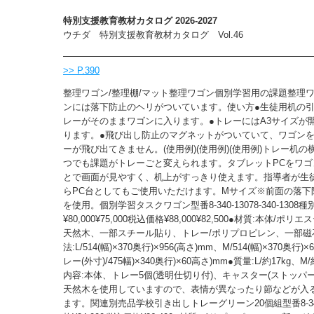
特別支援教育教材カタログ 2026-2027
ウチダ 特別支援教育教材カタログ Vol.46
>> P.390
整理ワゴン/整理棚/マット整理ワゴン個別学習用の課題整理
ンには落下防止のヘリがついています。使い方●生徒用机の
レーがそのままワゴンに入ります。●トレーにはA3サイズが
ります。●飛び出し防止のマグネットがついていて、ワゴン
ーが飛び出てきません。(使用例)(使用例)(使用例)トレー机
つでも課題がトレーごと変えられます。タブレットPCをワゴ
とで画面が見やすく、机上がすっきり使えます。指導者が生
らPC台としてもご使用いただけます。Mサイズ※前面の落下
を使用。個別学習タスクワゴン型番8-340-13078-340-1308
¥80,000¥75,000税込価格¥88,000¥82,500●材質:本体/ポ
天然木、一部スチール貼り、トレー/ポリプロピレン、一部磁
法:L/514(幅)×370奥行)×956(高さ)mm、M/514(幅)×370奥行
レー(外寸)/475幅)×340奥行)×60高さ)mm●質量:L/約17kg、M
内容:本体、トレー5個(透明仕切り付)、キャスター(ストッパー
天然木を使用していますので、表情が異なったり節などが入
ます。関連別売品学校引き出しトレーグリーン20個組型番8-340