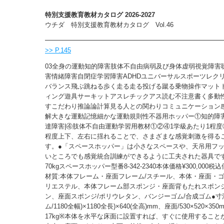
特別支援教育教材カタログ 2026-2027
ウチダ 特別支援教育教材カタログ Vol.46
>> P.145
03全身の運動知的障害肢体不自由病弱及び身体虚弱視覚障害
害情緒障害自閉症学習障害ADHDユニバーサルスポーツレク
バランス飛ぶ跳ねる歩く走る走る投げる蹴る乗物操作マット
ィング遊具サーキットアスレチックアス読む不注意書く多動
すこだわり推論論計算見る人との関わりコミュニケーション
解大きな運動記憶細かな運動規則性不器用ホッパー①知的障害
達障害|④肢体不自由運動学習用教材①②④1学級あたり1程度
程度上下、左右に揺れることで、さまざまな感覚刺激を得る
す。●「スペースホッパー」は小さなスペースや、天吊用フ
いところでも感覚統合訓練ができるように工夫された器具で
70kgスペースホッパー型番8-342-2340本体価格¥300,000税込価
材質:本体フレーム・座面フレーム/スチール、本体・座面・ゴ
リエステル、本体フレーム部スポンジ・座面背もたれスポンジ
ン、座面スポンジ/ポリウレタン、バンジーゴム/合成ゴム●寸
ム/1180全幅)×1180全長)×640(全高)mm、座面/530×520×35
17kg※本体を水平な床面に設置すれば、すぐに使用すること