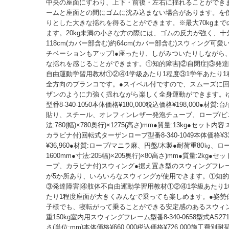
中央の座面にすわり、上下・前後・左右に揺れることができ
ームと座面との間にゴムに沈み込まない場合があります。を
りとした大きな揺れを得ることができます。※最大70kgまで
ます。20kg未満の小さな方の際には、ゴムの反力が強く、十分
118cm(カバー部含む)約64cm(カバー部含む)スウィング可
チベーションもアップ!●座ったり、しがみついたりしながら
な揺れを感じることができます。①知的障害|②自閉症|③発達
自由運動学習用教材①②④1学級あたり1程度③1学年あたり1
全方向のブランコです。●スイベル付ですので、スムーズに
ザンのように力強く揺れながら楽しく全身運動ができます。
型番8-340-1050本体価格¥180,000税込価格¥198,000●材質
貼り、スチール、オレフィンレザー発泡チューブ、ロープ/ビ
法:780(幅)×780奥行)×1275(高さ)mm●質量:13kg●セット内
カラビナ付)回転式ターザンロープ型番8-340-1049本体価格¥33
¥36,960●材質:ロープ/マニラ麻、円盤/木製●耐荷重80㎏、ロ
1600mm●寸法:205幅)×205奥行)×80高さ)mm●質量:2kg●セ
ープ、カラビナ付)スウィング●据え置き型のスウィングフレ
が5か所あり、いろいろなスウィングが使用できます。①知的障
③発達障害|④肢体不自由運動学習用教材①②④1学級あたり1
たり1程度座面が大きくみんなで乗っても楽しめます。●姿勢
子様でも、寝転がって乗ることができる安定感のあるスウィ
重150kg室内用スウィングフレーム型番8-340-0658型式AS2
さ(単位:mm)本体価格¥660,000税込価格¥726,000施工費別耐