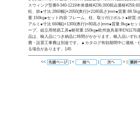
スウィング型番8-340-1219本体価格¥236,000税込価格¥259,
松、鉄●寸法:2860幅)×2050(奥行)×2180高さ)mm●質量:88.5k
重:150kg●セット内容:フレーム、柱、取り付けボルト●材質
アルミ●寸法:660幅)×1300(奥行)×80高さ)mm●質量:8kg●
ープ、組立用簡易工具●耐荷重:150kg●欧州遊具基準EN117
品は、輸入品につき納品に時間がかかります。輸入品いずれ
費・設置工事費は別途です。▲カタログ有効期間中に価格・
る場合があります。145
<<
| <
|
> |