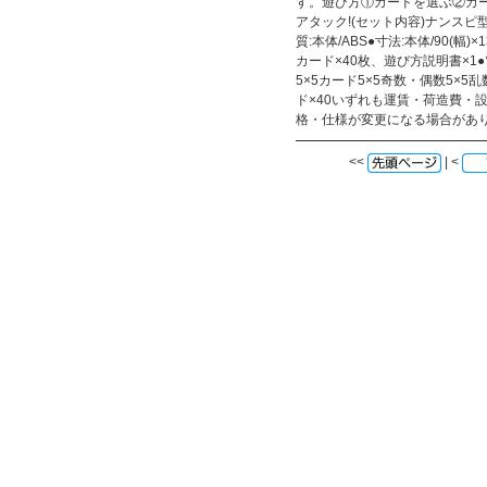
す。遊び方①カードを選ぶ②カ
アタック!(セット内容)ナンスピ型番8
質:本体/ABS●寸法:本体/90(幅)
カード×40枚、遊び方説明書×1●
5×5カード5×5奇数・偶数5×5
ド×40いずれも運賃・荷造費・
格・仕様が変更になる場合があ
<<
| <