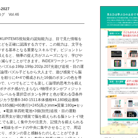
2027
Vol.46
KUPITEMS視知覚の認知能力は、目で見た情報を
などを正確に認識する力です。この能力は、文字を
りする基本となる重要なスキルです。ビジョントレ
鍛えると、物事の捉え方がスムーズになり、学びや
減らすことができます。INDEXワークシートワー
p.198p.199p.202p.207光遊び追視・目の運
p.223論理パズル子どもから大人まで、遊び感覚でら脳
トを頼りに4×4で構成された16個のボタンの色を導
ので、いつでもどこでも楽しく論理的思考力を鍛え
ポチポチ感がたまらない!物理ボタンがフィジット
①レベルを選択②ボタンを押すと色が変わる③条件
ラ型番8-340-1511本体価格¥4,180税込価格
/165(幅)×60奥行)×245(高さ)mm●質量:180g●セッ
、●電源:単四乾電池×3個(別売)追視・目の運動
脳トレ!老若男女が遊び感覚で脳を鍛えられる脳トレトイ!使
どこでも楽しく集中力や注意力、記憶力を鍛えられる
。●視線をボードの中央に集中させることで、周辺
なり、ボタンの音と感触をたのしむことができま