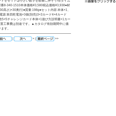
ードをセット③小さい数字を順番に押そう!④タイム
-340-1510本体価格¥3,580税込価格¥3,938●材
×130高さ)×30奥行)●質量:198g●セット内容:本体×1、
電源:単四乾電池×3個(別売)3×3カード4×4カード
乱数5×5チャレンジカード本体×1遊び方説明書×1カー
設置工事費は別途です。▲カタログ有効期間中に価
ります。
|
> |
>>