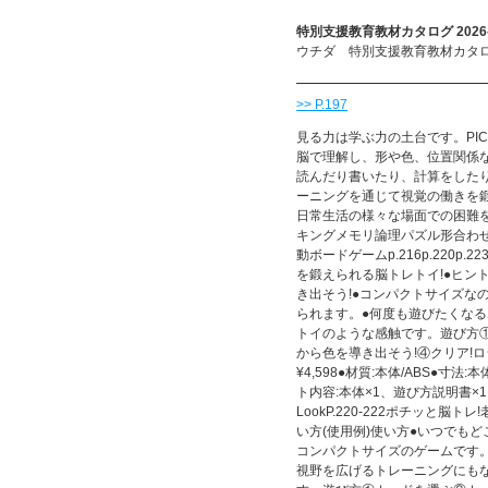
特別支援教育教材カタログ 2026-
ウチダ 特別支援教育教材カタログ 
>> P.197
見る力は学ぶ力の土台です。PIC
脳で理解し、形や色、位置関係
読んだり書いたり、計算をした
ーニングを通じて視覚の働きを
日常生活の様々な場面での困難を
キングメモリ論理パズル形合わせパズル
動ボードゲームp.216p.220
を鍛えられる脳トレトイ!●ヒン
き出そう!●コンパクトサイズな
られます。●何度も遊びたくなる
トイのような感触です。遊び方
から色を導き出そう!④クリア!ロジカ
¥4,598●材質:本体/ABS●寸法:本体
ト内容:本体×1、遊び方説明書×1
LookP.220-222ポチッと
い方(使用例)使い方●いつでも
コンパクトサイズのゲームです
視野を広げるトレーニングにも