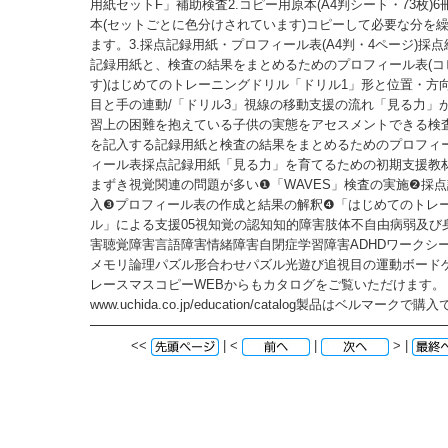
用紙セットF」補助検査2.コピー用原本(A4判シート・73枚)
本(セットごとに色分けされています)コピーして必要な分を
ます。3.採点記録用紙・プロフィール表(A4判・4ページ)採
記録用紙と、検査の結果をまとめるためのプロフィール表(コ
す)はじめてのトレーニングドリル「ドリル1」形と位置・方向
目と手の連動/「ドリル3」視線の移動支援の流れ「見る力」
習上の困難を抱えている子供の実態をアセスメントできる検査
を記入する記録用紙と検査の結果をまとめるためのプロフィ
ィール表採点記録用紙「見る力」を育てるための初期支援教
まずき視覚関連の問題が多い❶「WAVES」検査の実施❷採
入❸プロフィール表の作成と結果の解釈❹「はじめてのトレ
ル」による支援05視知覚の認知知的障害肢体不自由病弱及び
害聴覚障害言語障害情緒障害自閉症学習障害ADHDワークシ
メモリ論理パズル形合わせパズル光遊び追視目の運動ボード
レースマスコピーWEBからもカタログをご覧いただけます。
www.uchida.co.jp/education/catalog製品はベルマークで
<<
| <
|
> |