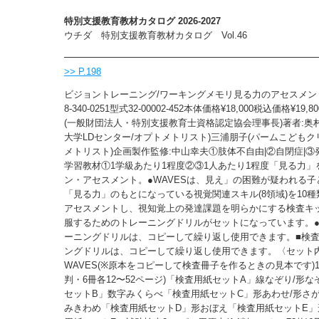
特別支援教育教材カタログ 2026-2027
ウチダ 特別支援教育教材カタログ Vol.46
>> P.198
ビジョントレーニング/ワーキングメモリ見る力のアセスメント
8-340-0251型式32-00002-452本体価格¥18,000税込価格¥19
(一般財団法人・特別支援教育士資格認定協会理事長)著者:奥
大学LDセンター/オプトメトリスト)三浦朋子(パームこどもク
メトリスト)企画製作監修:中山幸夫①肢体不自由|②自閉症|
学習教材①1学級あたり1程度②③1人あたり1程度「見る力」
ン・アセスメント。●WAVESは、見え」の困難が疑われる子
「見る力」のもとになっている視覚関連スキル(8領域)を10
アセスメントし、視知覚上の発達課題を明らかにする検査キ
服するためのトレーニングドリルがセットになっています。
ーニングドリルは、コピーして繰り返し使用できます。■検
ングドリルは、コピーして繰り返し使用できます。〈セット
WAVES(※原本をコピーして検査冊子を作るときの見本です)1.
判・6冊各12〜52ページ)「検査用紙セットA」線なぞり/形
セットB」数字みくらべ「検査用紙セットC」形あわせ/形さが
みきわめ「検査用紙セットD」形おぼえ「検査用紙セットE」