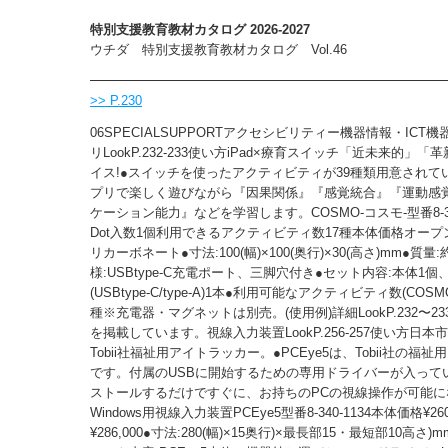
特別支援教育教材カタログ 2026-2027
ウチダ 特別支援教育教材カタログ Vol.46
>> P.230
06SPECIALSUPPORTアクセシビリティー機器情報・ICT
リLookP.232-233使い方iPad×療育スイッチ「近未来的」
イス!●スイッチを使ったアクティビティが39種類用意されて
プリで楽しく遊びながら『因果関係』『感覚統合』『運動感
ケーション能力』などを学習します。COSMO-コスモ-型番8-34
Dot入数1個利用できるアクティビティ数17種本体価格オープ
リカーボネート●寸法:100(幅)×100(奥行)×30(高さ)mm●質量:約
様:USBtype-C充電ポート、三脚穴付き●セット内容:本体1
(USBtype-C/type-A)1本●利用可能なアクティビティ数(COSM
種※充電器・マグネットは別売。(使用例)詳細LookP.232〜2
を掲載しています。視線入力装置LookP.256-257使い方日本
Tobii社福祉用アイトラッカー。●PCEye5は、Tobii社の福
です。付属のUSBに開始するための専用ドライバーが入って
ストールするだけですぐに、お持ちのPCの視線操作が可能に
Windows用視線入力装置PCEye5型番8-340-1134本体価格¥26
¥286,000●寸法:280(幅)×15奥行)×最長部15・最短部10高さ)m