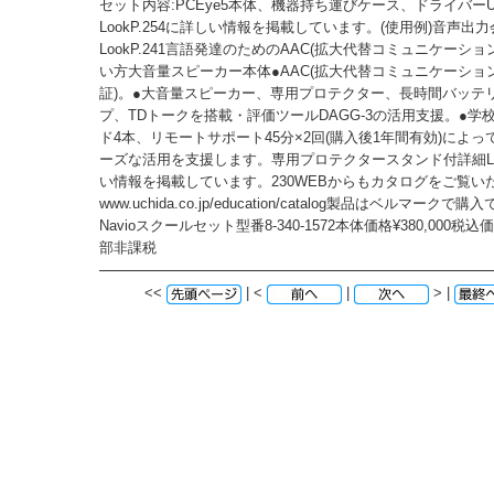
セット内容:PCEye5本体、機器持ち運びケース、ドライバーU
LookP.254に詳しい情報を掲載しています。(使用例)音声出
LookP.241言語発達のためのAAC(拡大代替コミュニケーシ
い方大音量スピーカー本体●AAC(拡大代替コミュニケーション
証)。●大音量スピーカー、専用プロテクター、長時間バッテ
プ、TDトークを搭載・評価ツールDAGG-3の活用支援。●学
ド4本、リモートサポート45分×2回(購入後1年間有効)によ
ーズな活用を支援します。専用プロテクタースタンド付詳細Look
い情報を掲載しています。230WEBからもカタログをご覧い
www.uchida.co.jp/education/catalog製品はベルマークで
Navioスクールセット型番8-340-1572本体価格¥380,000税込価
部非課税
<<
| <
|
> |