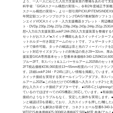
よう、一人一人に応じた入出力支援装置の整備をあわせて支
科学省:「GIGAスクール構想の実現へ」令和2年度補正予算概
スクール構想の実現〜」より一部引用PICKUPITEMSINDE
年間定額コンテンツプログラミングDAISY教材製作ソフトコ
ンエイドVOCAスイッチ・入力支援機器タブレット・周辺機
ト・DVDp.230p.234p.237p.239p.240p.243p.244p.251p.2
想×入力出力支援装置LookP.244-250入力支援装置を整備す
セットがおススメ!●スイッチ機能もあるスイッチインターフ
ットホルダー付き固定アームのセットです。フェザータッチ
ッチで操作可能。タッチの確認は音と光のフィードバックを
レット対応サイズタブレットの対角辺の長さ29〜32cm、厚み
援装置GIGA専用基本セット型番本体価格8-340-1259¥214,60
ブルー2FT、Bスパット&ユニバーサルアーム2025Bのセット
2FT税込価格¥236,060直径13〜55mm程度のパイプにクラ
す。詳細LookP.244・P.245に詳しい情報を掲載しています。
スイッチ接続を実現する実オールインワンアダプタ。Bスパッ
ルアーム2025●この1台だけでiOS機器へ入力スイッチ2つと
的な入力スイッチ接続アダプターです。●USB-CとLightnin
ているのでほぼすべてのiOS機器に対応しています。●有線
接続のようなトラブルもなく、安定した操作を実現します。
ンと確認LEDを搭載しており、入力スイッチを押した/離し
ブルがあっても解決が容易です。コネクトエール型番8-340-148
WT021S本体価格¥25,000税込価格¥27,500●材質:本体/アルミ