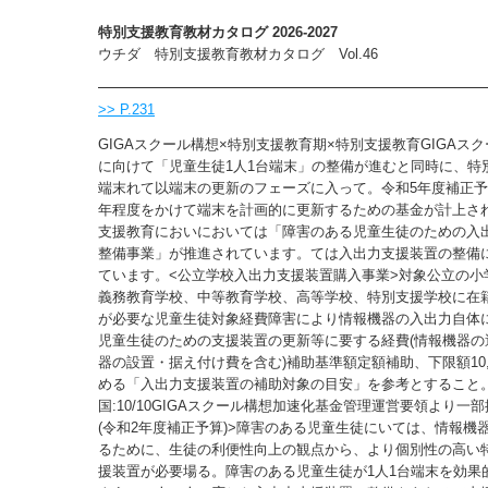
特別支援教育教材カタログ 2026-2027
ウチダ 特別支援教育教材カタログ Vol.46
>> P.231
GIGAスクール構想×特別支援教育期×特別支援教育GIGAス
に向けて「児童生徒1人1台端末」の整備が進むと同時に、特
端末れて以端末の更新のフェーズに入って。令和5年度補正予
年程度をかけて端末を計画的に更新するための基金が計上さ
支援教育においにおいては「障害のある児童生徒のための入
整備事業」が推進されています。ては入出力支援装置の整備
ています。<公立学校入出力支援装置購入事業>対象公立の小
義務教育学校、中等教育学校、高等学校、特別支援学校に在
が必要な児童生徒対象経費障害により情報機器の入出力自体
児童生徒のための支援装置の更新等に要する経費(情報機器の
器の設置・据え付け費を含む)補助基準額定額補助、下限額10,
める「入出力支援装置の補助対象の目安」を参考とすること
国:10/10GIGAスクール構想加速化基金管理運営要領より一
(令和2年度補正予算)>障害のある児童生徒にいては、情報機
るために、生徒の利便性向上の観点から、より個別性の高い
援装置が必要場る。障害のある児童生徒が1人1台端末を効果