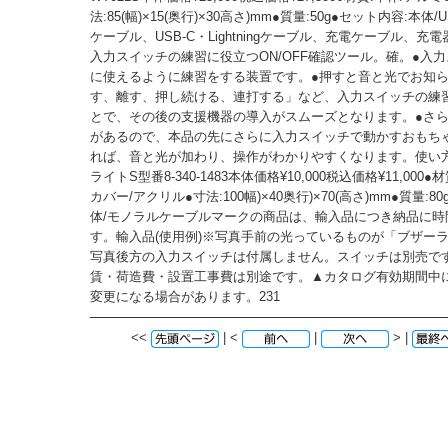
法:85(幅)×15(奥行)×30高さ)mm●質量:50g●セット内容:本体/U
ケーブル、USB-C・Lightningケーブル、充電ケーブル、充
入力スイッチの練習に役立つON/OFF確認ツール。確。●入
に使えるように練習をする装置です。●押すと音と光でお知
す、離す、押し続ける、連打する」など、入力スイッチの練
とで、その後の支援機器の導入がスムーズとなります。●さ
があるので、本品の先にさらに入力スイッチで動かすおもち
れば、音と光が加わり、操作がわかりやすくなります。使い
ライトS型番8-340-1483本体価格¥10,000税込価格¥11,000●
カバー/アクリル●寸法:100幅)×40奥行)×70(高さ)mm●質量:8
体/モノラルケーブルマークの商品は、輸入品につき納品に時
す。輸入品(使用例)※写真手前の光っているものが「ブザー
写真後方の入力スイッチは付属しません。スイッチは別売で
賃・荷造費・設置工事費は別途です。▲カタログ有効期間中
変更になる場合があります。231
<<
| <
|
> |