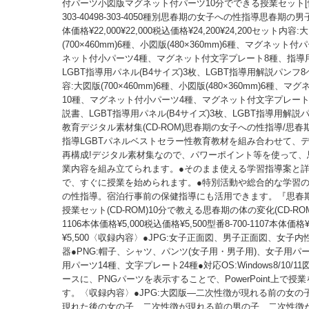
付パーツ小図版マグネット付パーツ10分でできる授業セット[性
303-40498-303-4050種別思春期の女子への性指導思春期
体価格¥22,000¥22,000税込価格¥24,200¥24,200セット内容:
(700×460mm)6種、小図版(480×360mm)6種、マグネット
ネット付小パーツ4種、マグネット付文字プレート8種、指導
LGBT指導用パネル(B4サイズ)3枚、LGBT指導用解説パンフ
容:大図版(700×460mm)6種、小図版(480×360mm)6種、
10種、マグネット付小パーツ4種、マグネット付文字プレート
説書、LGBT指導用パネル(B4サイズ)3枚、LGBT指導用解説
教育デジタル素材集(CD-ROM)思春期の女子への性指導/思
指導LGBTパネルベストセラー性教育教材を組み合わせて、
再構成!デジタル素材集なので、パワーポイント等を使って、
業内容を組み立てられます。●そのまま使える学習指導案と
で、すぐに授業を始められます。●特別活動や総合的な学習
の性指導。宿泊行事前の保健指導にも活用できます。『思春
授業セット(CD-ROM)10分で教える思春期の体の変化(CD-ROM)
1106本体価格¥5,000税込価格¥5,500型番8-700-1107本体価格
¥5,500〈収録内容〉●JPG:女子正面図、男子正面図、女子
器●PNG:帽子、シャツ、パンツ(女子用・男子用)、女子用パ
用パーツ14種、文字プレート24種●対応OS:Windows8/10/1
ースに、PNGパーツを表示することで、PowerPoint上で授
す。〈収録内容〉●JPG:大図版―二次性徴が現れる前の女の
現れた後の女の子、二次性徴が現れる前の男の子、二次性徴