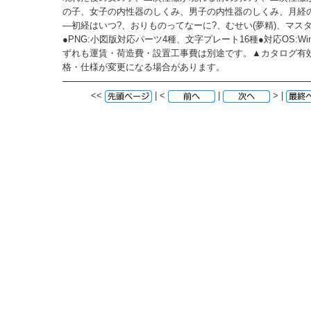
の子、女子の内性器のしくみ、男子の内性器のしくみ、月経
―初経はいつ?、おりものってなーに?、むせい(夢精)、マス
●PNG:小図版対応パーツ4種、文字プレート16種●対応OS:Windo
ずれも運賃・荷造費・設置工事費は別途です。▲カタログ有
格・仕様が変更になる場合があります。
<<
| <
|
> |