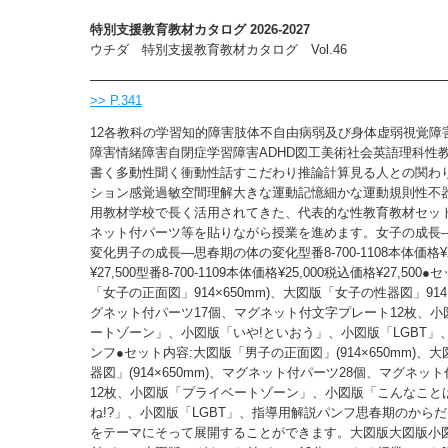
特別支援教育教材カタログ 2026-2027
ウチダ 特別支援教育教材カタログ Vol.46
>> P.341
12各教科の学習知的障害肢体不自由病弱及び身体虚弱視覚障
障害情緒障害自閉症学習障害ADHD図工美術社会英語理科性
書く多動性聞く衝動性話すこだわり推論計算見る人との関わ
ション感覚過敏空間理解大きな運動記憶細かな運動規則性不
用教材学校で長く活用されてきた、代表的な性教育教材セッ
ネット付パーツ等を貼りながら授業を進めます。女子の成長
変化男子の成長―思春期の体の変化型番8-700-1108本体価格¥2
¥27,500型番8-700-1109本体価格¥25,000税込価格¥27,50
「女子の正面図」914×650mm)、大図版「女子の性器図」914×
グネット付パーツ17個、マグネット付文字プレート12枚、小
ートゾーン」、小図版「いや!といおう」、小図版「LGBT」
ンフ●セット内容:大図版「男子の正面図」(914×650mm)、
器図」(914×650mm)、マグネット付パーツ28個、マグネッ
12枚、小図版「プライベートゾーン」、小図版「こんなこと
ね!?」、小図版「LGBT」、指導用解説パンフ思春期のから
をテーマにそって展開することができます。大図版大図版小