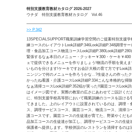
特別支援教育教材カタログ 2026-2027
ウチダ 特別支援教育教材カタログ Vol.46
>> P.342
13SPECIALSUPPORT職業訓練学習空間のご提案特別支援
練コースのレイアウトLook詳細P.346Look詳細P.348調理
理・食品加工コース物流コースLook詳細P.380Look詳細P.28
緊張するなぁ本日のメニュー・クッキー￥300・ケーキ￥400・
ェで提供できるメニューを作りましょう!物流の手順を覚えま
いものを分けます!ケーキですお会計大根の育て方ですLook詳細
ニンジンで何のメニューを作ろうかな…?生徒さんの作った
かったね看護・介護コースLook詳細P.334こんな本格的な掃
なぁ清掃コースLook詳細P.352稲が実った!!園芸コースLook詳
はイメージ図です。実際の教室の広さにあわせてご設計くだ
に、特別支援学校高等部において職業訓練のコースを設ける
てきました。上のレイアウトに設置されているのは、調理・
ス、調理サービスコース、園芸コース、物流コース、清掃コ
護コースです。園芸コースの生徒達が育てた、野菜やくだも
品加工コースの生徒達が加工し、調理サービスコースの生徒
保護者へ提供します。学校併設のレストランを清掃するのは